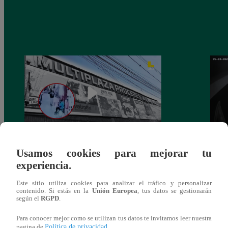
Asesinan a comerciante ferretero dentro de
Joven
Usamos cookies para mejorar tu
galería en San Juan de Lurigancho
Victo
experiencia.
Este sitio utiliza cookies para analizar el tráfico y personalizar
contenido. Si estás en la
Unión Europea
, tus datos se gestionarán
según el
RGPD
.
También te puede
Para conocer mejor como se utilizan tus datos te invitamos leer nuestra
Política de privacidad
pagina de
.