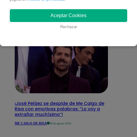
interesar
Aceptar Cookies
Rechazar
¡José Peláez se despide de Me Caigo de
Risa con emotivas palabras: “Lo voy a
extrañar muchísimo”!
ME CAIGO DE RISA
08 de agosto 2026