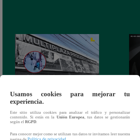
Asesinan a comerciante ferretero dentro de
Joven
Usamos cookies para mejorar tu
galería en San Juan de Lurigancho
Victo
experiencia.
Este sitio utiliza cookies para analizar el tráfico y personalizar
contenido. Si estás en la
Unión Europea
, tus datos se gestionarán
según el
RGPD
.
También te puede
Para conocer mejor como se utilizan tus datos te invitamos leer nuestra
Política de privacidad
pagina de
.