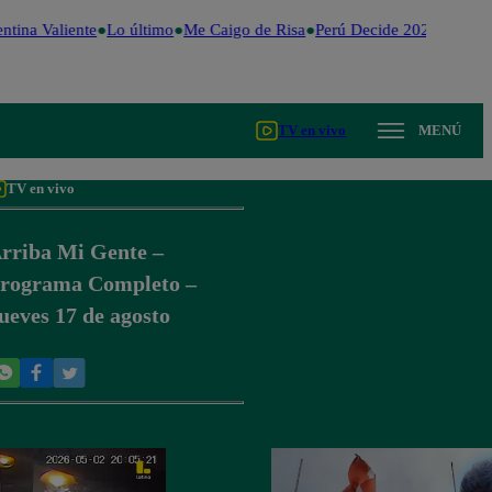
ntina Valiente
Lo último
Me Caigo de Risa
Perú Decide 2026
Fútbol
TV en vivo
MENÚ
TV en vivo
rriba Mi Gente –
rograma Completo –
ueves 17 de agosto