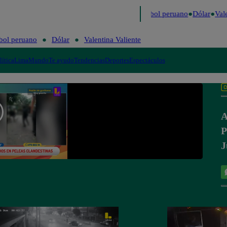
imo
Me Caigo de Risa
Perú Decide 2026
Fútbol peruano
Dólar
Vale
bol peruano
Dólar
Valentina Valiente
lítica
Lima
Mundo
Te ayudo
Tendencias
Deportes
Espectáculos
A
P
J