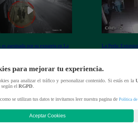
 es asesinada por su expareja en La
La Perla: Extorsio
ria
panadería con clie
ies para mejorar tu experiencia.
ookies para analizar el tráfico y personalizar contenido. Si estás en la
nteresar
n según el
RGPD
.
como se utilizan tus datos te invitamos leer nuestra pagina de
Política de
Aceptar Cookies