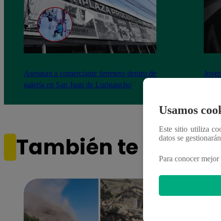
Asesinan a comerciante ferretero dentro de
Joven
galería en San Juan de Lurigancho
Victo
Usamos cook
Este sitio utiliza c
También te puede i
datos se gestionará
Para conocer mejor 