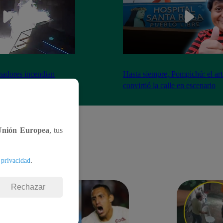
nadores incendian
Hasta siempre, Pompichú: el art
ntes adentro
convirtió la calle en escenario
Unión Europea
, tus
.
 privacidad
Rechazar