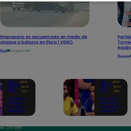
Empresario es secuestrado en medio de
Partid
ataque a balazos en Piura | VIDEO
Torneo
equipo
Perú
06 de agosto 2026
Deportes
ME
ME
06 de
06 de
CAIGO
CAIGO
agosto
agosto
DE
DE
RISA
RISA
2026
2026
Me Caigo
Me Caigo
de Risa:
De Risa: El
Encuesta
inesperado
del REACT,
chiste de
jueves 06 de
tres actos
agosto
de Manuel
Gold que
hizo
ono: 219 1000