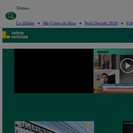
Temas
Lo últ
Lo último
Me Caigo de Risa
Perú Decide 2026
Fút
Po