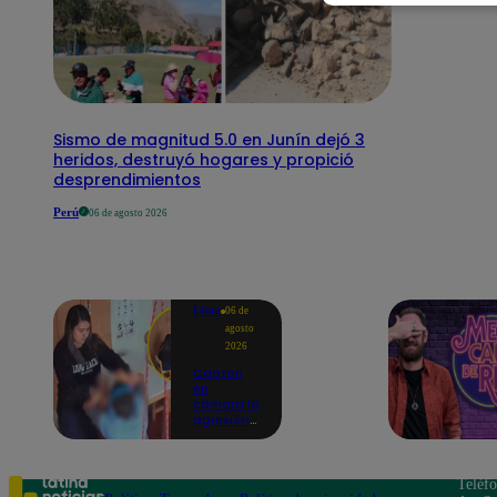
Sismo de magnitud 5.0 en Junín dejó 3
heridos, destruyó hogares y propició
desprendimientos
Perú
06 de agosto 2026
Lima
06 de
agosto
2026
Captan
en
cámara la
agresión
de una
psicóloga
contra un
niño con
Teléf