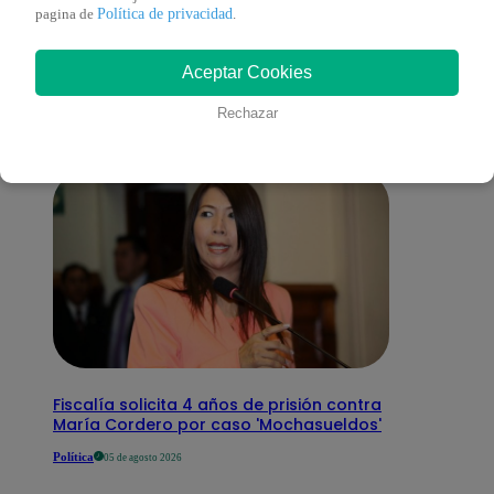
También te puede
Política de privacidad
pagina de
.
Aceptar Cookies
interesar
Rechazar
Fiscalía solicita 4 años de prisión contra
María Cordero por caso 'Mochasueldos'
Política
05 de agosto 2026