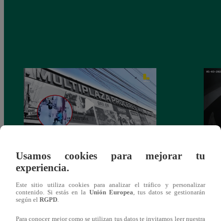
Usamos cookies para mejorar tu
Asesinan a comerciante ferretero dentro de
Joven
experiencia.
galería en San Juan de Lurigancho
Victo
Este sitio utiliza cookies para analizar el tráfico y personalizar
contenido. Si estás en la
Unión Europea
, tus datos se gestionarán
según el
RGPD
.
Para conocer mejor como se utilizan tus datos te invitamos leer nuestra