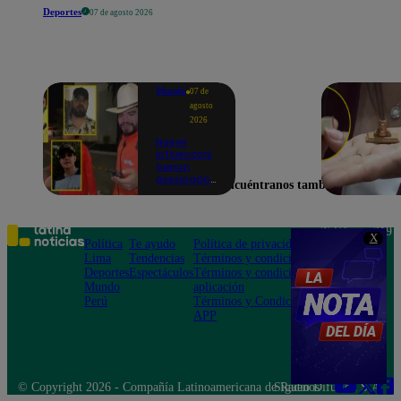
Deportes
07 de agosto 2026
Mundo
07 de
agosto
2026
Nueve
influencers
fueron
asesinados
Encuéntranos también en
por la
guerra
interna en
el Cártel de
Teléfono: 219
X
Sinaloa
Política
Te ayudo
Política de privacidad
1000
Lima
Tendencias
Términos y condiciones
Av. San
Deportes
Espectáculos
Términos y condiciones
Felipe 968
Mundo
aplicación
Jesús María
Perú
Términos y Condiciones
APP
© Copyright 2026 - Compañía Latinoamericana de Radio Difusión S.A.
Síguenos