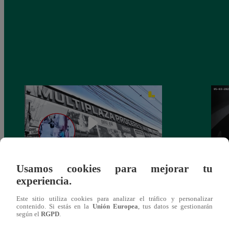
Usamos cookies para mejorar tu
experiencia.
Asesinan a comerciante ferretero dentro de
Joven
galería en San Juan de Lurigancho
Victo
Este sitio utiliza cookies para analizar el tráfico y personalizar
contenido. Si estás en la
Unión Europea
, tus datos se gestionarán
según el
RGPD
.