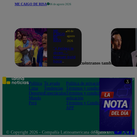
ME CAIGO DE RISA
06 de agosto 2026
ME
06 de
CAIGO
agosto
DE
RISA
2026
"A Peláez le
dicen...":
Manuel Gold
hace
Encuéntranos también en
explotar de
risa a Julio
Díaz antes
de contar el
Teléfono: 219
X
chiste
Política
Te ayudo
Política de privacidad
1000
Lima
Tendencias
Términos y condiciones
Av. San
Deportes
Espectáculos
Términos y condiciones
Felipe 968
Mundo
aplicación
Jesús María
Perú
Términos y Condiciones
APP
© Copyright 2026 - Compañía Latinoamericana de Radio Difusión S.A.
Síguenos