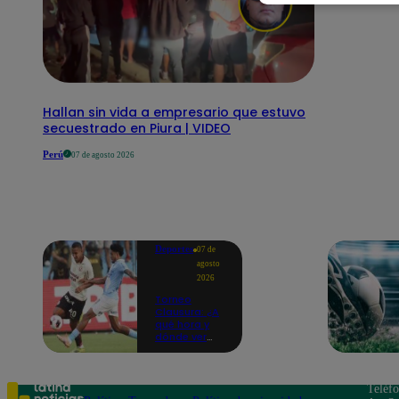
Hallan sin vida a empresario que estuvo
secuestrado en Piura | VIDEO
Perú
07 de agosto 2026
Deportes
07 de
agosto
2026
Torneo
Clausura: ¿A
qué hora y
dónde ver
Universitario
vs. Sporting
Cristal por la
fecha 4?
Teléf