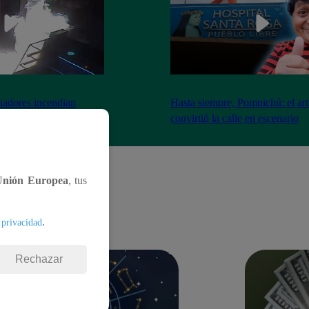
nadores incendian
Hasta siempre, Pompichú: el art
ntes adentro
convirtió la calle en escenario
Unión Europea
, tus
.
 privacidad
Rechazar