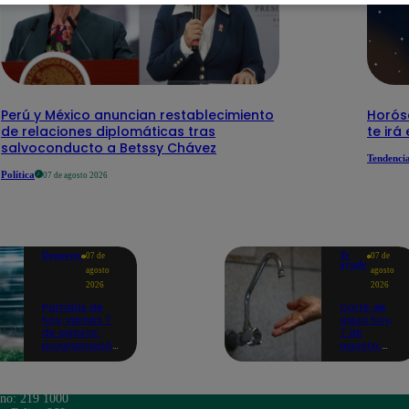
Perú y México anuncian restablecimiento
Horós
de relaciones diplomáticas tras
te irá
salvoconducto a Betssy Chávez
Tendenci
Política
07 de agosto 2026
Deportes
Te
07 de
07 de
ayudo
agosto
agosto
2026
2026
Partidos de
Corte de
hoy, viernes 7
agua hoy,
de agosto:
7 de
programación
agosto:
para ver
horarios y
fútbol EN
distritos
VIVO
afectados
sin el
ono: 219 1000