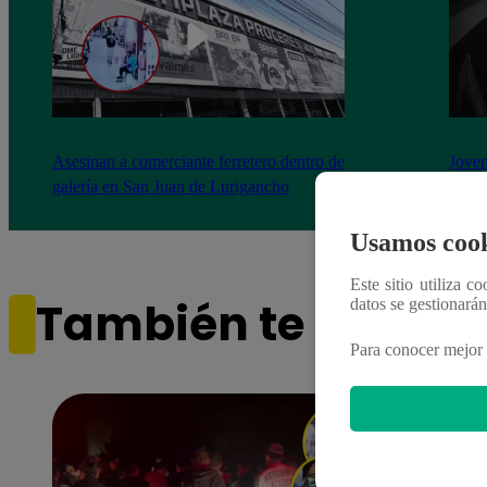
Asesinan a comerciante ferretero dentro de
Joven
galería en San Juan de Lurigancho
Victo
Usamos cook
Este sitio utiliza c
También te puede i
datos se gestionará
Para conocer mejor 