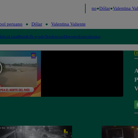
aigo de Risa
Perú Decide 2026
Fútbol peruano
Dólar
Valentina Vali
bol peruano
Dólar
Valentina Valiente
lítica
Lima
Mundo
Te ayudo
Tendencias
Deportes
Espectáculos
A
P
V