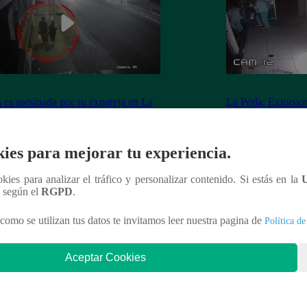
 es asesinada por su expareja en La
La Perla: Extorsio
ria
panadería con clie
ies para mejorar tu experiencia.
ookies para analizar el tráfico y personalizar contenido. Si estás en la
nteresar
n según el
RGPD
.
como se utilizan tus datos te invitamos leer nuestra pagina de
Política de
Aceptar Cookies