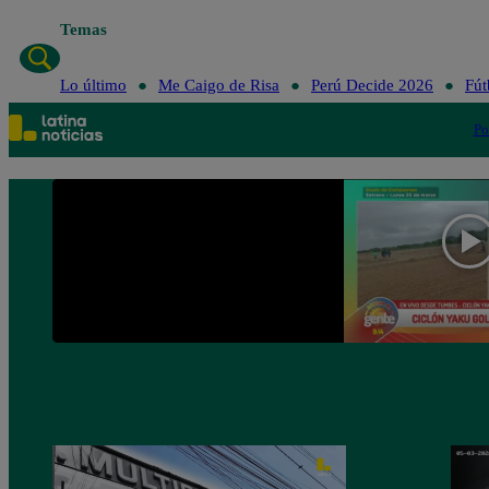
Temas
Lo último
Me C
Lo último
Me Caigo de Risa
Perú Decide 2026
Fút
Po