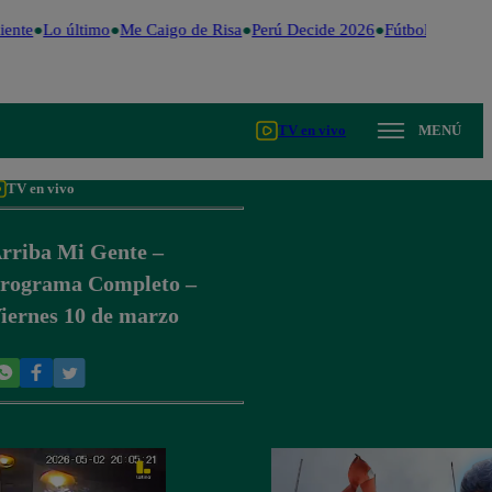
ente
Lo último
Me Caigo de Risa
Perú Decide 2026
Fútbol peruano
TV en vivo
MENÚ
TV en vivo
rriba Mi Gente –
rograma Completo –
iernes 10 de marzo