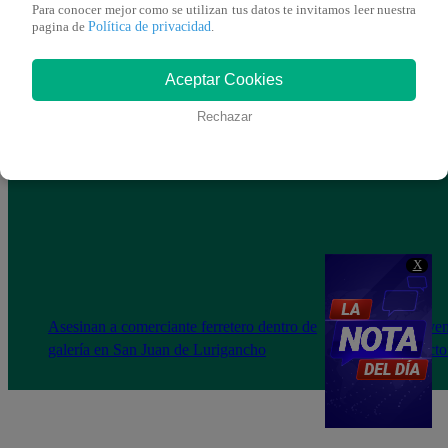
Para conocer mejor como se utilizan tus datos te invitamos leer nuestra
Política de privacidad
pagina de
.
Aceptar Cookies
Rechazar
X
Asesinan a comerciante ferretero dentro de
Joven
galería en San Juan de Lurigancho
Victo