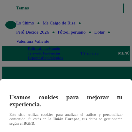
Temas
Lo 
Lo último
Me Caigo de Risa
Perú Decide 2026
Fútbol peruano
Dólar
Valentina Valiente
Política
Lima
Mundo
Te ayudo
Tendencias
TV en vivo
MENÚ
Deportes
Espectáculos
Usamos cookies para mejorar tu
experiencia.
Este sitio utiliza cookies para analizar el tráfico y personalizar
contenido. Si estás en la
Unión Europea
, tus datos se gestionarán
según el
RGPD
.