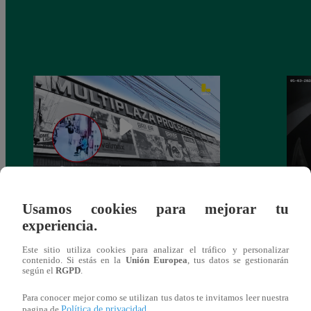
Asesinan a comerciante ferretero dentro de
Joven
Usamos cookies para mejorar tu
galería en San Juan de Lurigancho
Victo
experiencia.
Este sitio utiliza cookies para analizar el tráfico y personalizar
contenido. Si estás en la
Unión Europea
, tus datos se gestionarán
según el
RGPD
.
También te puede
Para conocer mejor como se utilizan tus datos te invitamos leer nuestra
Política de privacidad
pagina de
.