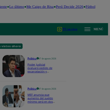
nte
Lo último
Me Caigo de Risa
Perú Decide 2026
Fútbol peruano
TV en vivo
MENÚ
 vistos ahora
Política
07 de agosto 2026
Poder Judicial
evaluará pedido de
excarcelación y
nulidad de condena
de Pedro Castillo
Política
07 de agosto 2026
MEF anuncia que
aumento del sueldo
mínimo será en dos
etapas: "El primero,
posiblemente, de S/