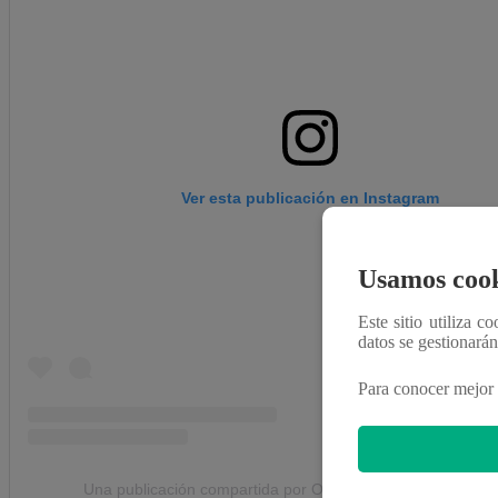
Ver esta publicación en Instagram
Usamos cook
Este sitio utiliza c
datos se gestionará
Para conocer mejor 
Una publicación compartida por Olga Tañón (@olgatanonoff