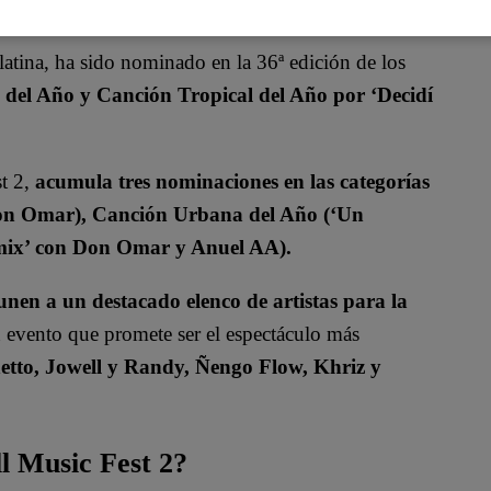
latina, ha sido nominado en la 36ª edición de los
l del Año y Canción Tropical del Año por ‘Decidí
t 2,
acumula tres nominaciones en las categorías
Don Omar), Canción Urbana del Año (‘Un
emix’ con Don Omar y Anuel AA).
en a un destacado elenco de artistas para la
n evento que promete ser el espectáculo más
hetto, Jowell y Randy, Ñengo Flow, Khriz y
ll Music Fest 2?