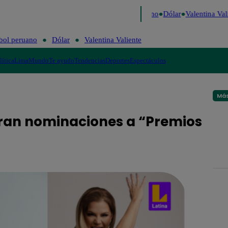
igo de Risa
Perú Decide 2026
Fútbol peruano
Dólar
Valentina Valie
bol peruano
Dólar
Valentina Valiente
lítica
Lima
Mundo
Te ayudo
Tendencias
Deportes
Espectáculos
Más
ebran nominaciones a “Premios