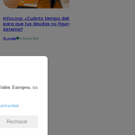
Infocorp: ¿Cuánto tiempo debe pasar
para que tus deudas no figuren en su
sistema?
Te ayudo
11 de junio 2025
Unión Europea
, tus
.
 privacidad
Rechazar