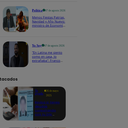
100 y el otro de S/ 70"
Política
07 de agosto 2026
Menos Fiestas Patrias,
Navidad y Año Nuevo:
ministro de Economía
anuncia que se
moverán los feriados
a los viernes
Yo Soy
07 de agosto 2026
"En Latina me siento
como en casa, lo
extrañaba": Franco
Cabrera emocionado
por estreno de Yo Soy
2026
tacados
Te
26 de mayo
ayudo
2025
Revisa si tienes
deudas
consultando
con tu DNI:
aquí los
detalles