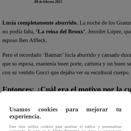
08 de febrero 2023
Lucía completamente aburrido.
La noche de los Grammy
no podía falta,
‘La reina del Bronx’
, Jennifer López, que
esposo Ben Affleck.
Pero el recordado ‘Batman’ lucía aburrido y cansado duran
que su esposa, mantenía buen porte, carisma y un buen se
con su vestido Gucci que dejaba ver su escultural cuerpo.
Entonces: ¿Cuál era el motivo por la cu
La razón
sería el exceso de trabajo.
Las cámaras no duda
Usamos cookies para mejorar tu
desganado y sin ánimos de estar en el evento. Varios me
experiencia.
Night
‘
compartieron divertidos videos del protagonista 
Este sitio utiliza cookies para analizar el tráfico y personalizar
contenido. Si estás en la
Unión Europea
, tus datos se gestionarán