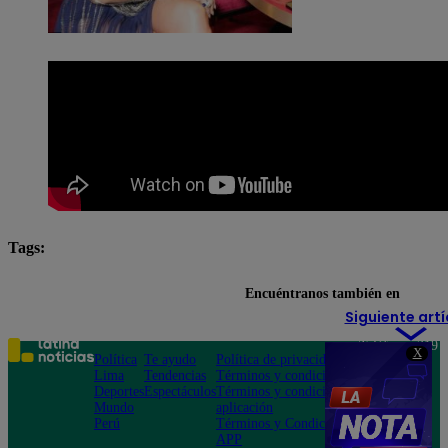
Tags:
Ben Affleck
Jennifer López
Encuéntranos también en
Siguiente artí
Teléfono: 219
X
Política
Te ayudo
Política de privacidad
1000
Lima
Tendencias
Términos y condiciones
Av. San
Deportes
Espectáculos
Términos y condiciones
Felipe 968
Mundo
aplicación
Jesús María
Perú
Términos y Condiciones
APP