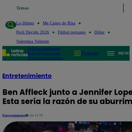
Temas
Lo último
Me Caigo de Risa
Perú Decide 20
Lo último
Me Caigo de Risa
Perú Decide 2026
Fútbol peruano
Dólar
Valentina Valiente
Política
Lima
Mundo
Te ayudo
Tendencias
TV en vivo
MENÚ
Deportes
Espectáculos
Entretenimiento
Ben Affleck junto a Jennifer Lo
Esta sería la razón de su aburri
Entretenimiento
a las 12:18