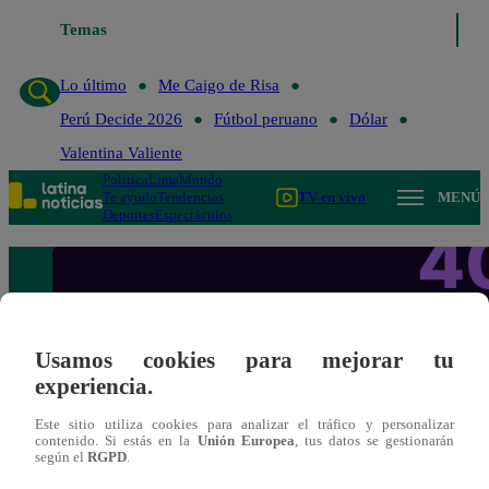
Temas
Lo último
Me 
Lo último
Me Caigo de Risa
Perú Decide 2026
Fútbol peruano
Dólar
Valentina Valiente
Política
Lima
Mundo
Te ayudo
Tendencias
TV en vivo
MENÚ
Deportes
Espectáculos
Usamos cookies para mejorar tu
experiencia.
Este sitio utiliza cookies para analizar el tráfico y personalizar
contenido. Si estás en la
Unión Europea
, tus datos se gestionarán
según el
RGPD
.