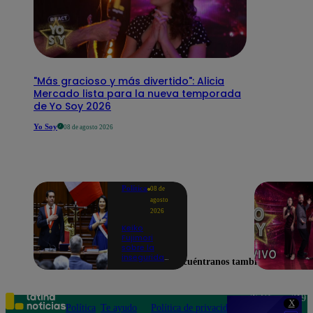
"Más gracioso y más divertido": Alicia
Mercado lista para la nueva temporada
de Yo Soy 2026
Yo Soy
08 de agosto 2026
Política
08 de
agosto
2026
Keiko
Fujimori
sobre la
inseguridad:
Encuéntranos también en
“Iremos con
mucha
fuerza para
que los
Teléfono: 219
X
delincuentes
Política
Te ayudo
Política de privacidad
1000