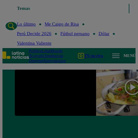
Temas
Lo último
Me Caigo de 
Lo último
Me Caigo de Risa
Perú Decide 2026
Fútbol peruano
Dólar
Valentina Valiente
Política
Lima
Mundo
Te ayudo
Tendencias
TV en vivo
MENÚ
Deportes
Espectáculos