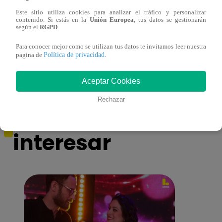
Este sitio utiliza cookies para analizar el tráfico y personalizar
contenido. Si estás en la
Unión Europea
, tus datos se gestionarán
Bravazo: Así se prepara un rico
Brava
según el
RGPD
.
‘Chijaukay de berenjena’
verde
Para conocer mejor como se utilizan tus datos te invitamos leer nuestra
Política de privacidad
pagina de
.
Aceptar Cookies
Rechazar
También te puede
interesar