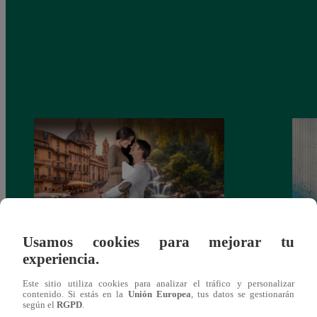
Usamos cookies para mejorar tu
Latina estrenará el 28 de abril “Mi vida
Dos e
experiencia.
eres tú”: una historia de cartas y amor que
capít
lo cambiará todo
Este sitio utiliza cookies para analizar el tráfico y personalizar
contenido. Si estás en la
Unión Europea
, tus datos se gestionarán
según el
RGPD
.