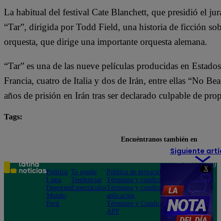
La habitual del festival Cate Blanchett, que presidió el j
“Tar”, dirigida por Todd Field, una historia de ficción s
orquesta, que dirige una importante orquesta alemana.
“Tar” es una de las nueve películas producidas en Estado
Francia, cuatro de Italia y dos de Irán, entre ellas “No B
años de prisión en Irán tras ser declarado culpable de pr
Tags:
cine
festivales
Venecia
Encuéntranos también en
Siguiente artí
Teléfono: 219
X
Política
Te ayudo
Política de privacidad
1000
Lima
Tendencias
Términos y condiciones
Av. San
Deportes
Espectáculos
Términos y condiciones
Felipe 968
Mundo
aplicación
Jesús María
Perú
Términos y Condiciones
APP