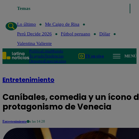
Temas
Lo último
Me Caigo de Risa
Perú Decide 20
Lo último
Me Caigo de Risa
Perú Decide 2026
Fútbol peruano
Dólar
Valentina Valiente
Política
Lima
Mundo
Te ayudo
Tendencias
TV en vivo
MENÚ
Deportes
Espectáculos
Entretenimiento
Caníbales, comedia y un ícono d
protagonismo de Venecia
Entretenimiento
a las 14:28