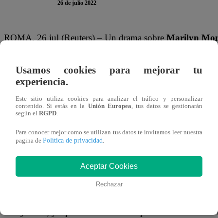
26 de julio 2022
ROMA, 26 jul (Reuters) – Un drama sobre
Marilyn Mo
negra sobre la vida familiar son algunas de las historias q
de este año.
Usamos cookies para mejorar tu
experiencia.
El festival de cine más antiguo del mundo, considerado u
Este sitio utiliza cookies para analizar el tráfico y personalizar
al Oscar a medida que se acerca la temporada de premios, 
contenido. Si estás en la
Unión Europea
, tus datos se gestionarán
según el
RGPD
.
y presenta docenas de películas muy esperadas, tanto den
Para conocer mejor como se utilizan tus datos te invitamos leer nuestra
Política de privacidad
pagina de
.
Se espera que en la alfombra roja aparezcan Timothée Ch
Harry Styles, Penélope Cruz, Ana de Armas, Cate Blanch
Aceptar Cookies
Sigourney Weaver.
Rechazar
Los directores internacionales de arte y ensayo compartirá
Hollywood, ya que se estrenarán las películas de Darre