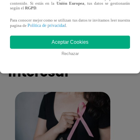
contenido. Si estás en la
Unión Europea
, tus datos se gestionarán
toma una difícil decisión por el futuro de
despi
según el
RGPD
.
sus nietos!
Para conocer mejor como se utilizan tus datos te invitamos leer nuestra
Política de privacidad
pagina de
.
Aceptar Cookies
También te puede
Rechazar
interesar