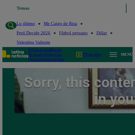
Temas
Lo último
Me Caigo de R
Lo último
Me Caigo de Risa
Perú Decide 2026
Fútbol peruano
Dólar
Valentina Valiente
Política
Lima
Mundo
Te ayudo
Tendencias
TV en vivo
MENÚ
Deportes
Espectáculos