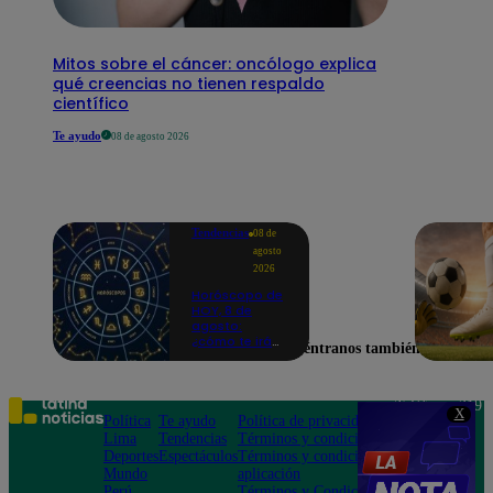
Mitos sobre el cáncer: oncólogo explica
qué creencias no tienen respaldo
científico
Te ayudo
08 de agosto 2026
Tendencias
08 de
agosto
2026
Horóscopo de
HOY, 8 de
agosto:
¿cómo te irá
Encuéntranos también en
en el amor y
trabajo, según
la IA?
Teléfono: 219
X
Política
Te ayudo
Política de privacidad
1000
Lima
Tendencias
Términos y condiciones
Av. San
Deportes
Espectáculos
Términos y condiciones
Felipe 968
Mundo
aplicación
Jesús María
Perú
Términos y Condiciones