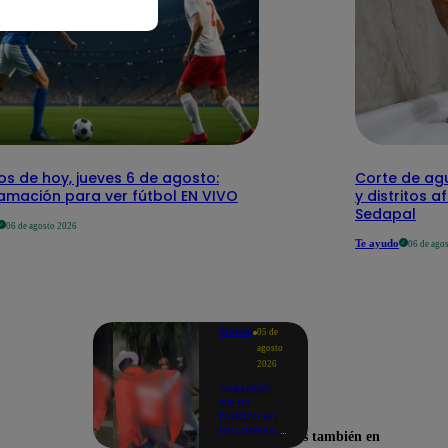
os de hoy, jueves 6 de agosto:
Corte de agu
amación para ver fútbol EN VIVO
y distritos a
Sedapal
06 de agosto 2026
Te ayudo
06 de ago
Mundo
05 de
agosto
2026
Asesinan
de un
balazo en
la cabeza a
Encuéntranos también en
tiktoker en