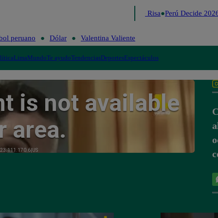
Lo último
Me Caigo de Risa
Perú Decide 2026
bol peruano
Dólar
Valentina Valiente
lítica
Lima
Mundo
Te ayudo
Tendencias
Deportes
Espectáculos
C
a
o
c