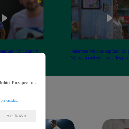
 capítulo 43: ¡Jenny y
Valentina Valiente capítulo 43: 
gocio tras tenso
Wilfredo casi son atrapados por
Unión Europea
, tus
.
 privacidad
Rechazar