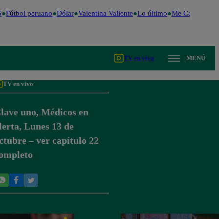
Fútbol peruano
Dólar
Valentina Valiente
Lo último
Me Caigo de Ri
TV en vivo
MENÚ
TV en vivo
lave uno, Médicos en
lerta, Lunes 13 de
ctubre – ver capítulo 22
ompleto