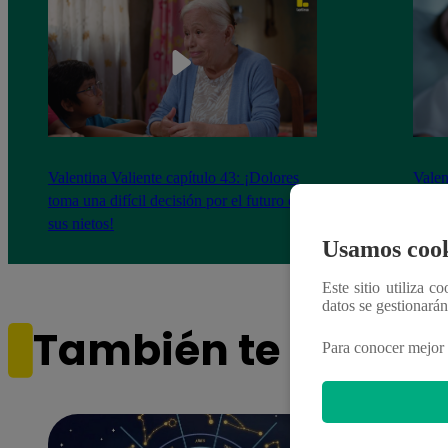
Valentina Valiente capítulo 43: ¡Dolores
Valen
toma una difícil decisión por el futuro de
despi
sus nietos!
Usamos cook
Este sitio utiliza c
datos se gestionará
También te puede i
Para conocer mejor 