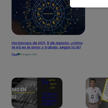
Horóscopo de HOY, 6 de agosto: ¿cómo
te irá en el amor y trabajo, según la IA?
Viral
06 de agosto 2026
Te
06 de
ayudo
agosto
2026
Temblor en
Perú hoy, 6
de agosto:
horario y
epicentro