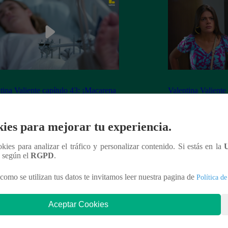
tina Valiente capítulo 43: ¡Macarena
Valentina Valiente
erta desorientada tras accidente!
Gabo rompen su ne
enfrentamiento!
ies para mejorar tu experiencia.
ookies para analizar el tráfico y personalizar contenido. Si estás en la
n según el
RGPD
.
nteresar
como se utilizan tus datos te invitamos leer nuestra pagina de
Política de
Aceptar Cookies