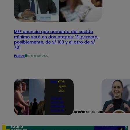
MEF anuncia que aumento del sueldo
mínimo será en dos etapas: "El primero,
posiblemente, de S/ 100 y el otro de S/
70"
Política
07 de agosto 2026
Lima
07 de
agosto
2026
Ola de
calor se
extiende
hasta el
Encuéntranos también en
lunes 10
de
agosto en
Lima y
Teléfono: 219
X