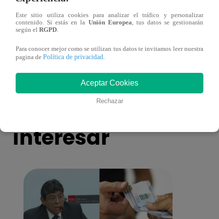
Este sitio utiliza cookies para analizar el tráfico y personalizar
Dólar en Perú: a cuánto se cotizó el cierre
¿Cuán
contenido. Si estás en la
Unión Europea
, tus datos se gestionarán
según el
RGPD
.
de hoy, 6 de mayo de 2026
compr
mayo
Para conocer mejor como se utilizan tus datos te invitamos leer nuestra
Política de privacidad
pagina de
.
Aceptar Cookies
También te puede
Rechazar
interesar