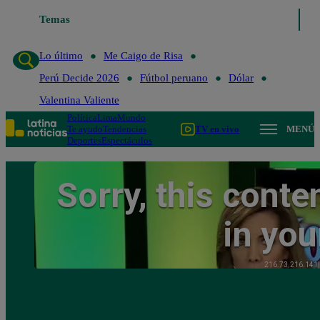
Temas
Lo último
Me Caigo de Risa
Perú Decide 202
Lo último
Me Caigo de Risa
Perú Decide 2026
Fútbol peruano
Dólar
Valentina Valiente
Política
Lima
Mundo
Te ayudo
Tendencias
TV en vivo
MENÚ
Deportes
Espectáculos