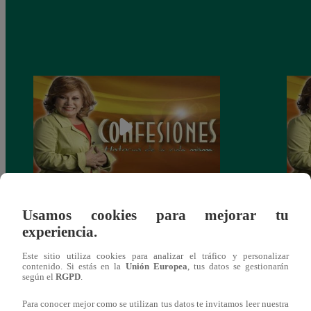
Confesiones: “La Herencia” – capítulo del
Confe
Usamos cookies para mejorar tu
Domingo 01 de junio
del 
experiencia.
Este sitio utiliza cookies para analizar el tráfico y personalizar
contenido. Si estás en la
Unión Europea
, tus datos se gestionarán
según el
RGPD
.
También te puede
Para conocer mejor como se utilizan tus datos te invitamos leer nuestra