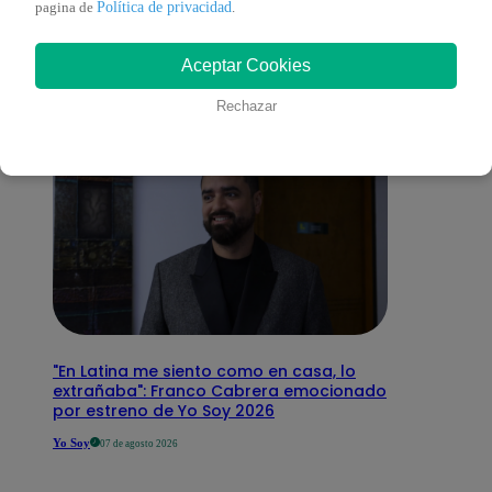
Política de privacidad
pagina de
.
interesar
Aceptar Cookies
Rechazar
"En Latina me siento como en casa, lo
extrañaba": Franco Cabrera emocionado
por estreno de Yo Soy 2026
Yo Soy
07 de agosto 2026