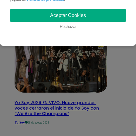
interesar
Aceptar Cookies
Rechazar
Yo Soy 2026 EN VIVO: Nueve grandes
voces cerraron el inicio de Yo Soy con
“We Are the Champions”
Yo Soy
08 de agosto 2026