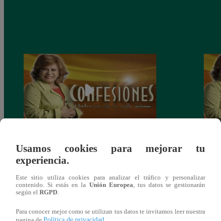
Confesiones: “La Herencia” – capítulo del
Confe
Usamos cookies para mejorar tu
Domingo 01 de junio
del 
experiencia.
Este sitio utiliza cookies para analizar el tráfico y personalizar
contenido. Si estás en la
Unión Europea
, tus datos se gestionarán
según el
RGPD
.
También te puede
Para conocer mejor como se utilizan tus datos te invitamos leer nuestra
Política de privacidad
pagina de
.