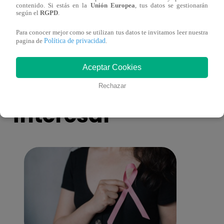
contenido. Si estás en la
Unión Europea
, tus datos se gestionarán
eres tú”: una historia de cartas y amor que
capít
según el
RGPD
.
lo cambiará todo
Para conocer mejor como se utilizan tus datos te invitamos leer nuestra
Política de privacidad
pagina de
.
Aceptar Cookies
También te puede
Rechazar
interesar