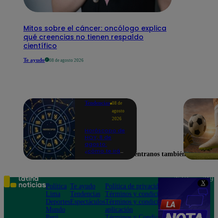
Mitos sobre el cáncer: oncólogo explica
qué creencias no tienen respaldo
científico
Te ayudo
08 de agosto 2026
Tendencias
08 de
agosto
2026
Horóscopo de
HOY, 8 de
agosto:
¿cómo te irá
Encuéntranos también en
en el amor y
trabajo, según
la IA?
Teléfono: 219
X
Política
Te ayudo
Política de privacidad
1000
Lima
Tendencias
Términos y condiciones
Av. San
Deportes
Espectáculos
Términos y condiciones
Felipe 968
Mundo
aplicación
Jesús María
Perú
Términos y Condiciones