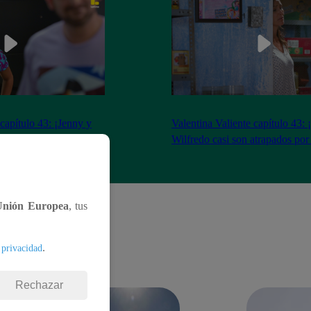
 capítulo 43: ¡Jenny y
Valentina Valiente capítulo 43: 
gocio tras tenso
Wilfredo casi son atrapados por
Unión Europea
, tus
.
 privacidad
Rechazar