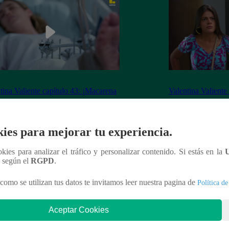
tina Valiente capítulo 43: ¡Macarena
Valentina Valiente
erta desorientada tras accidente!
Gabo rompen su ne
enfrentamiento!
ies para mejorar tu experiencia.
ookies para analizar el tráfico y personalizar contenido. Si estás en la
n según el
RGPD
.
nteresar
como se utilizan tus datos te invitamos leer nuestra pagina de
Política de
Aceptar Cookies