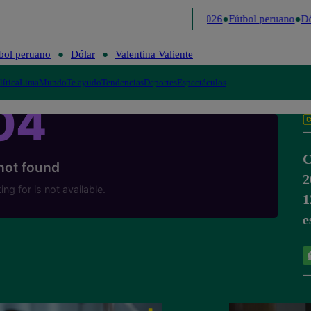
Lo último
Me Caigo de Risa
Perú Decide 2026
Fútbol peruano
Dó
bol peruano
Dólar
Valentina Valiente
lítica
Lima
Mundo
Te ayudo
Tendencias
Deportes
Espectáculos
C
2
1
e