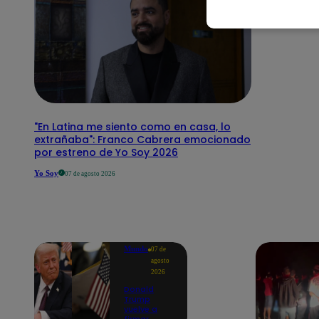
"En Latina me siento como en casa, lo
extrañaba": Franco Cabrera emocionado
por estreno de Yo Soy 2026
Yo Soy
07 de agosto 2026
Mundo
07 de
agosto
2026
Donald
Trump
vuelve a