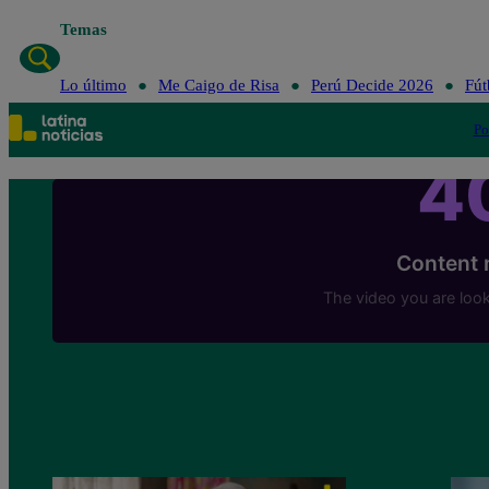
Temas
Lo último
Me Caigo de Risa
Perú Decide 2026
Fút
Po