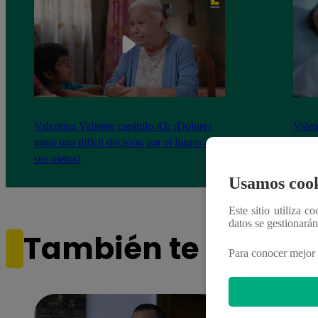
Valentina Valiente capítulo 43: ¡Dolores
Valen
toma una difícil decisión por el futuro de
despi
sus nietos!
Usamos cook
Este sitio utiliza c
datos se gestionará
También te puede i
Para conocer mejor 