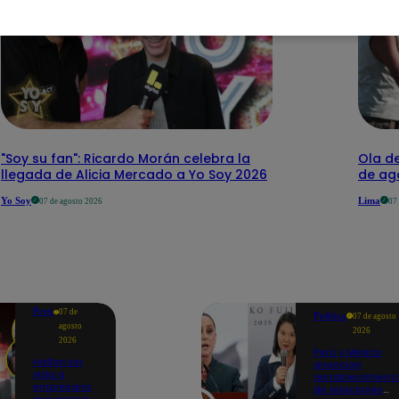
"Soy su fan": Ricardo Morán celebra la
Ola de
llegada de Alicia Mercado a Yo Soy 2026
de ago
Yo Soy
Lima
07 de agosto 2026
07
Perú
07 de
Política
07 de agosto
agosto
2026
2026
Perú y México
Hallan sin
anuncian
vida a
restablecimient
empresario
de relaciones