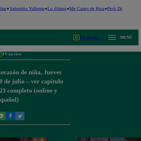
lar
Valentina Valiente
Lo último
Me Caigo de Risa
Perú Decide 2026
TV en vivo
MENÚ
TV en vivo
orazón de niña, Jueves
0 de julio – ver capítulo
23 completo (online y
spañol)