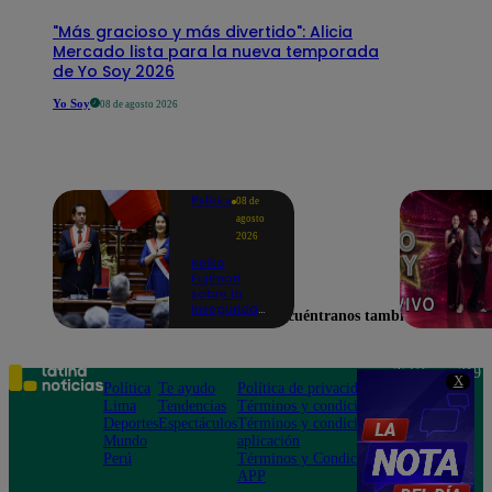
"Más gracioso y más divertido": Alicia
Mercado lista para la nueva temporada
de Yo Soy 2026
Yo Soy
08 de agosto 2026
Política
08 de
agosto
2026
Keiko
Fujimori
sobre la
inseguridad:
Encuéntranos también en
“Iremos con
mucha
fuerza para
que los
Teléfono: 219
X
delincuentes
Política
Te ayudo
Política de privacidad
1000
terminen en
Lima
Tendencias
Términos y condiciones
Av. San
prisión”
Deportes
Espectáculos
Términos y condiciones
Felipe 968
Mundo
aplicación
Jesús María
Perú
Términos y Condiciones
APP