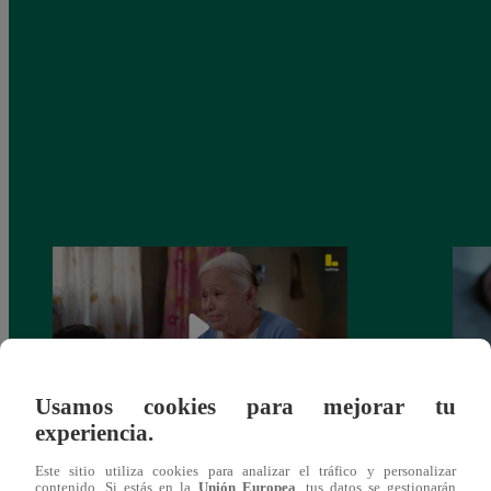
Usamos cookies para mejorar tu
experiencia.
Valentina Valiente capítulo 43: ¡Dolores
Valen
Este sitio utiliza cookies para analizar el tráfico y personalizar
toma una difícil decisión por el futuro de
despi
contenido. Si estás en la
Unión Europea
, tus datos se gestionarán