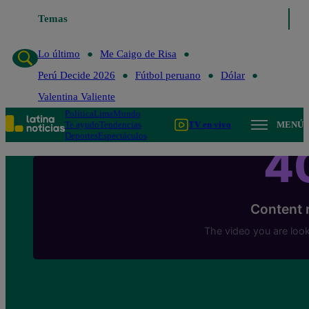
Temas
Lo último
Me Caigo de Risa
Perú Decide 202
Lo último
Me Caigo de Risa
Perú Decide 2026
Fútbol peruano
Dólar
Valentina Valiente
Política
Lima
Mundo
Te ayudo
Tendencias
TV en vivo
MENÚ
Deportes
Espectáculos