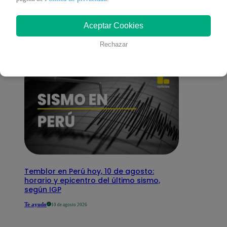
interesar
Aceptar Cookies
Rechazar
Temblor en Perú hoy, 10 de agosto:
horario y epicentro del último sismo,
según IGP
Te ayudo
10 de agosto 2026