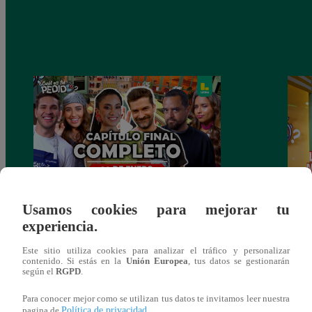
¿CUÁL ES TU PEDIDO? Martes 20 de
¡Nell
Usamos cookies para mejorar tu
Enero – PROGRAMA COMPLETO
el du
experiencia.
Este sitio utiliza cookies para analizar el tráfico y personalizar
contenido. Si estás en la
Unión Europea
, tus datos se gestionarán
según el
RGPD
.
También te puede
Para conocer mejor como se utilizan tus datos te invitamos leer nuestra
Política de privacidad
pagina de
.