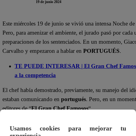
19 de junio 2024
Este miércoles 19 de junio se vivió una intensa Noche de
Pero, para amenizar el ambiente, el jurado pasó por cada u
preparaciones de los sentenciados. En un momento, Giac
Carvalho y empezaron a hablar en
PORTUGUÉS
.
TE PUEDE INTERESAR | El Gran Chef Famosos
a la competencia
El chef había demostrado, previamente, su manejo del idiom
estaban comunicando en
portugués
. Pero, en un momento
editores de “
El Gran Chef Famosos
“.
Incluso, los ‘chefcitos’ se compadecieron de los editores 
Usamos cookies para mejorar tu
traducir. En una temporada anterior, sufrieron, por ejempl
experiencia.