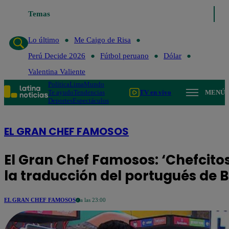
Temas
Lo último
Me Caigo de 
Lo último
Me Caigo de Risa
Perú Decide 2026
Fútbol peruano
Dólar
Valentina Valiente
Política
Lima
Mundo
Te ayudo
Tendencias
TV en vivo
MENÚ
Deportes
Espectáculos
EL GRAN CHEF FAMOSOS
El Gran Chef Famosos: ‘Chefcitos
la traducción del portugués de
EL GRAN CHEF FAMOSOS
a las 23:00