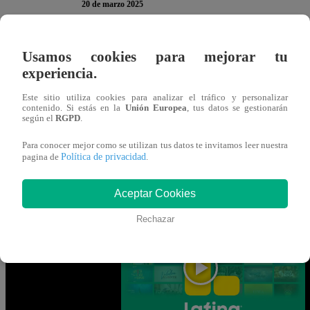
20 de marzo 2025
En El Gran Chef Famosos,
Extremo
, ha llegado la hora 
Usamos cookies para mejorar tu
experiencia.
continuación, te presentamos la encuesta del jueves 20 
en ella para participar. Recuerda que solo puedes votar
UN
Este sitio utiliza cookies para analizar el tráfico y personalizar
contenido. Si estás en la
Unión Europea
, tus datos se gestionarán
según el
RGPD
.
Gracias por participar en la encuesta. ¡Tu opinión es MUY
Para conocer mejor como se utilizan tus datos te invitamos leer nuestra
Política de privacidad
pagina de
.
Mira AQUÍ el nuevo episodio de “El 
Aceptar Cookies
VIVO vía señal de Latina
Rechazar