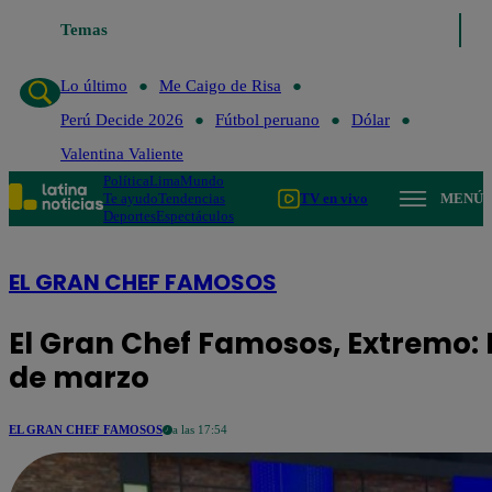
Temas
Lo último
Me Caigo de Risa
Perú Decide 2026
Fútbol p
Lo último
Me Caigo de Risa
Perú Decide 2026
Fútbol peruano
Dólar
Valentina Valiente
Política
Lima
Mundo
Te ayudo
Tendencias
TV en vivo
MENÚ
Deportes
Espectáculos
EL GRAN CHEF FAMOSOS
El Gran Chef Famosos, Extremo: 
de marzo
EL GRAN CHEF FAMOSOS
a las 17:54