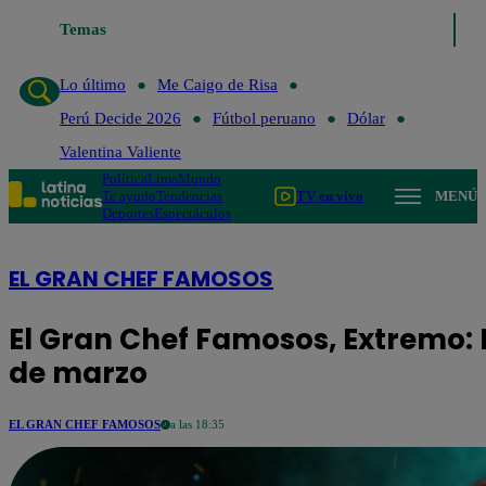
Temas
Lo último
Me Caigo de Risa
Perú Decide 2026
Fútbo
Lo último
Me Caigo de Risa
Perú Decide 2026
Fútbol peruano
Dólar
Valentina Valiente
Política
Lima
Mundo
Te ayudo
Tendencias
TV en vivo
MENÚ
Deportes
Espectáculos
EL GRAN CHEF FAMOSOS
El Gran Chef Famosos, Extremo: 
de marzo
EL GRAN CHEF FAMOSOS
a las 18:35