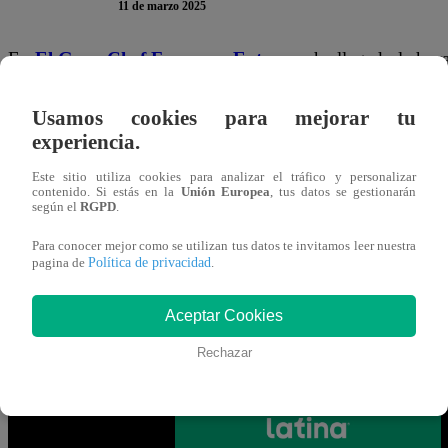
11 de marzo 2025
En
El Gran Chef Famosos,
Extremo
, ha llegado la hor
A continuación, te presentamos la encuesta del martes 11
Usamos cookies para mejorar tu
clic
en ella para participar. Recuerda que solo puedes vot
experiencia.
Gracias por participar en la encuesta. ¡Tu opinión es MUY
Este sitio utiliza cookies para analizar el tráfico y personalizar
contenido. Si estás en la
Unión Europea
, tus datos se gestionarán
según el
RGPD
.
Mira AQUÍ el nuevo episodio de “El 
Para conocer mejor como se utilizan tus datos te invitamos leer nuestra
VIVO vía señal de Latina
Política de privacidad
pagina de
.
Aceptar Cookies
Rechazar