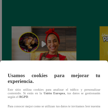
¿Por qué Nelly Rossinelli se volvió viral
Nelly
Usamos cookies para mejorar tu
antes de Navidad?
Pedid
experiencia.
más 
Este sitio utiliza cookies para analizar el tráfico y personalizar
contenido. Si estás en la
Unión Europea
, tus datos se gestionarán
según el
RGPD
.
Para conocer mejor como se utilizan tus datos te invitamos leer nuestra