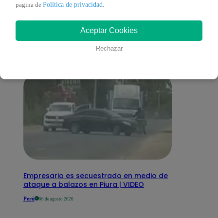
También te puede
Política de privacidad
pagina de
.
Aceptar Cookies
interesar
Rechazar
Empresario es secuestrado en medio de
ataque a balazos en Piura | VIDEO
Perú
06 de agosto 2026