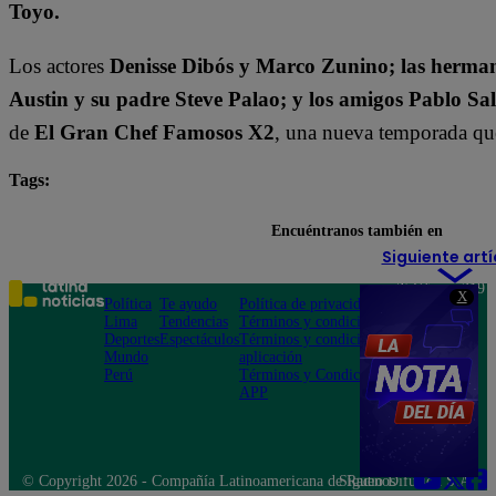
Toyo.
Los actores
Denisse Dibós y Marco Zunino; las herman
Austin y su padre Steve Palao; y los amigos Pablo Sa
de
El Gran Chef Famosos X2
, una nueva temporada que 
Tags:
Austin Palao
Checho Ibarra
destacada minuto
Encuéntranos también en
Siguiente artí
Teléfono: 219
X
Política
Te ayudo
Política de privacidad
1000
Lima
Tendencias
Términos y condiciones
Av. San
Deportes
Espectáculos
Términos y condiciones
Felipe 968
Mundo
aplicación
Jesús María
Perú
Términos y Condiciones
APP
© Copyright 2026 - Compañía Latinoamericana de Radio Difusión S.A.
Síguenos