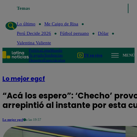
Temas
Lo último
Me Caigo de Risa
Perú De
Lo último
Me Caigo de Risa
Perú Decide 2026
Fútbol peruano
Dólar
Valentina Valiente
Política
Lima
Mundo
Te ayudo
Tendencias
TV en vivo
MENÚ
Deportes
Espectáculos
Lo mejor egcf
“Acá los espero”: ‘Checho’ provo
arrepintió al instante por esta c
Lo mejor egcf
a las 19:57