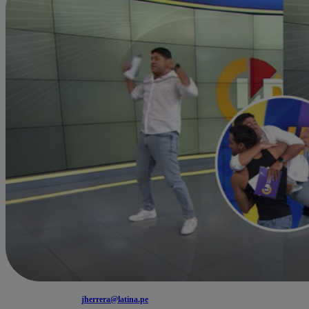
jherrera@latina.pe