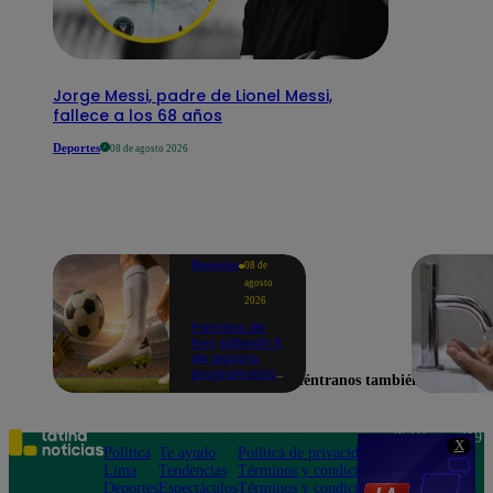
Jorge Messi, padre de Lionel Messi,
fallece a los 68 años
Deportes
08 de agosto 2026
Deportes
08 de
agosto
2026
Partidos de
hoy, sábado 8
de agosto:
programación
Encuéntranos también en
para ver
fútbol EN
VIVO
Teléfono: 219
X
Política
Te ayudo
Política de privacidad
1000
Lima
Tendencias
Términos y condiciones
Av. San
Deportes
Espectáculos
Términos y condiciones
Felipe 968