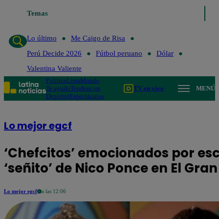
 último
Temas
Me Caigo de Risa
Perú Decide 2026
Fútbol peruano
Dólar
Lo último
Me Caigo de Risa
Perú Decide 2026
Fútbol peruano
Dólar
Valentina Valiente
Política
Lima
Mundo
Te ayudo
Tendencias
TV en vivo
MENÚ
Deportes
Espectáculos
Lo mejor egcf
‘Chefcitos’ emocionados por es
‘señito’ de Nico Ponce en El Gr
Lo mejor egcf
a las 12:06