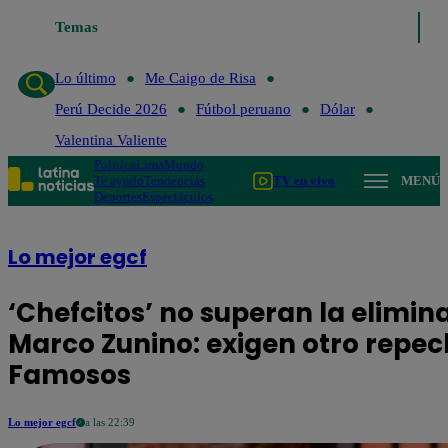
Temas
Lo último
Me Caigo de R
Lo último
Me Caigo de Risa
Perú Decide 2026
Fútbol peruano
Dólar
Valentina Valiente
Política
Lima
Mundo
Te ayudo
Tendencias
TV en vivo
MENÚ
Deportes
Espectáculos
Lo mejor egcf
‘Chefcitos’ no superan la elimin
Marco Zunino: exigen otro repec
Famosos
Lo mejor egcf
a las 22:39