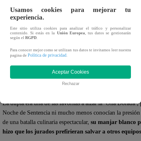
jherrera@latina.pe
Usamos cookies para mejorar tu
21 de marzo 2024
experiencia.
Este sitio utiliza cookies para analizar el tráfico y personalizar
“El Gran Chef Famosos”
siempre nos regala momentos inc
contenido. Si estás en la
Unión Europea
, tus datos se gestionarán
según el
RGPD
.
millones de peruanos que se reúnen a ver el programa. Si
Para conocer mejor como se utilizan tus datos te invitamos leer nuestra
Estos se dan siempre que hay Noches de Eliminación.
La
Política de privacidad
pagina de
.
Marco Zunino abandonaron la cocina.
Aceptar Cookies
TE PUEDE INTERESAR | “Me voy con el corazón
Rechazar
Dibós y Marco Zunino son eliminados de El Gr
La dupla era una de las favoritas a alzar la ‘Olla Dorada’
Noche de Sentencia ni mucho menos conocían la presión
de una batalla culinaria espectacular,
su manjar blanco p
hizo que los jurados prefirieran salvar a otros equipos