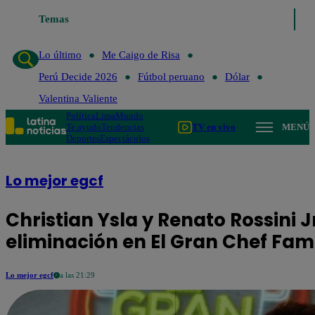
Temas
Lo último
Me Caigo de Risa
Lo último
Me Caigo de Risa
Perú Decide 2026
Fútbol peruano
Dólar
Valentina Valiente
Política
Lima
Mundo
Te ayudo
Tendencias
TV en vivo
MENÚ
Deportes
Espectáculos
Lo mejor egcf
Christian Ysla y Renato Rossini J
eliminación en El Gran Chef Fa
Lo mejor egcf
a las 21:29