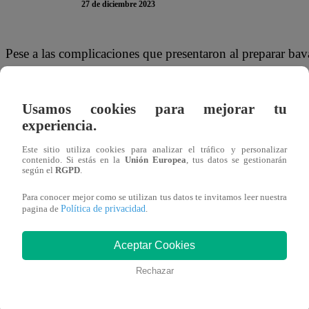
27 de diciembre 2023
Pese a las complicaciones que presentaron al preparar ba
Rossini Jr fueron los dos salvados de la Noche de Elimi
La Revancha”.
Usamos cookies para mejorar tu
experiencia.
El primer participante salvado fue Christian Ysla, quien fe
que, por su lado, Renato Rossini Jr tuvo sentimientos enc
Este sitio utiliza cookies para analizar el tráfico y personalizar
contenido. Si estás en la
Unión Europea
, tus datos se gestionarán
pero me preocupa que Ale pase a Eliminación”.
según el
RGPD
.
Para conocer mejor como se utilizan tus datos te invitamos leer nuestra
Este miércoles 27 de diciembre, se vivió una nueva Noc
Política de privacidad
pagina de
.
Fuller, Renato Rossini Jr, ‘Loco’ Wagner, Santi Lesmes y C
quiénes se enfrentarán a Noche de Eliminación.
Aceptar Cookies
Rechazar