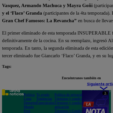
Vasquez, Armando Machuca y Mayra Goñi
(participa
y el ‘Flaco’ Granda
(participantes de la 4ta temporada).
Gran Chef Famosos: La Revancha”
en busca de llevars
El primer eliminado de esta temporada INSUPERABLE fu
definitivamente de la cocina. En su reemplazo, ingresó A
temporada. En tanto, la segunda eliminada de esta edició
tercer eliminado fue Giancarlo ‘Flaco’ Granda, y en su lu
Tags:
destacada minuto
El Gran Chef Famosos
Encuéntranos también en
Siguiente artí
Teléfono: 219
X
Política
Te ayudo
Política de privacidad
1000
Lima
Tendencias
Términos y condiciones
Av. San
Deportes
Espectáculos
Términos y condiciones
Felipe 968
Mundo
aplicación
Jesús María
Perú
Términos y Condiciones