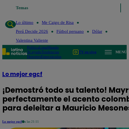
Temas
Lo último
Me Caigo de Risa
Perú 
Lo último
Me Caigo de Risa
Perú Decide 2026
Fútbol peruano
Dólar
Valentina Valiente
Política
Lima
Mundo
Te ayudo
Tendencias
TV en vivo
MENÚ
Deportes
Espectáculos
Lo mejor egcf
¡Demostró todo su talento! Mayra
perfectamente el acento colomb
para deleitar a Mauricio Mesone
Lo mejor egcf
a las 21:11