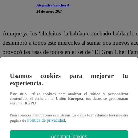
Alejandra Sanchez A.
24 de enero 2024
Aunque ya los ‘chefcitos’ la habían escuchado hablando
deslumbró a todos este miércoles al sumar dos nuevos acen
provocó las risas de todos en el set de “El Gran Chef F
Aunque, hay que reconocer que, quien la impulsó a mostra
Usamos cookies para mejorar tu
Mesones. “A ver habla como chilena, como argentina”, l
experiencia.
Este miércoles 24 de enero, se emite un nuevo episodio
Este sitio utiliza cookies para analizar el tráfico y personalizar
contenido. Si estás en la
Unión Europea
, tus datos se gestionarán
Mayra Goñi, Christian Ysla, Mónica Torres y Mauricio Mes
según el
RGPD
.
salvarse de la Noche de Sentencia. ¿Quién lo conseguirá
Para conocer mejor como se utilizan tus datos te invitamos leer nuestra
Política de privacidad
pagina de
.
Aceptar Cookies