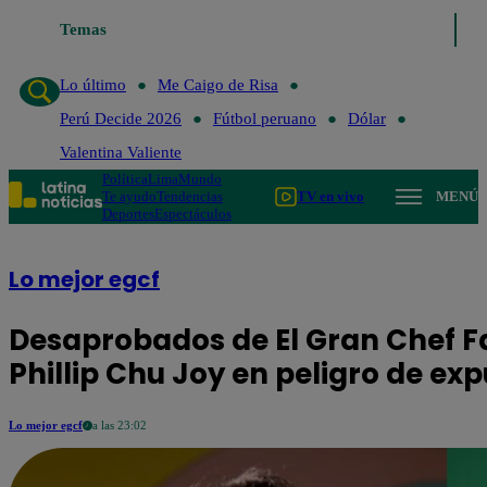
Temas
Lo último
Me Caigo de Risa
Lo último
Me Caigo de Risa
Perú Decide 2026
Fútbol peruano
Dólar
Valentina Valiente
Política
Lima
Mundo
Te ayudo
Tendencias
TV en vivo
MENÚ
Deportes
Espectáculos
Lo mejor egcf
Desaprobados de El Gran Chef F
Phillip Chu Joy en peligro de exp
Lo mejor egcf
a las 23:02