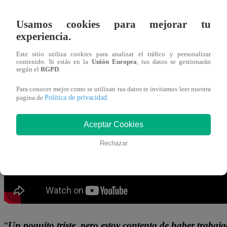
06 de septiembre 2024
Usamos cookies para mejorar tu
experiencia.
Jely Reategui y Phillip Chu Joy
fueron enviados a la t
Famosos, La Academia
”. La dupla de alumnos NO conve
Este sitio utiliza cookies para analizar el tráfico y personalizar
contenido. Si estás en la
Unión Europea
, tus datos se gestionarán
mega salchipapa.
según el
RGPD
.
Para conocer mejor como se utilizan tus datos te invitamos leer nuestra
Ambos participantes dejaron lo mejor de su juego culinar
Política de privacidad
pagina de
.
fue suficiente para vencer a la dupla de Vanessa Terkes
Aceptar Cookies
Rechazar
“
Un poquito triste, pero estoy contenta de haber trabaj