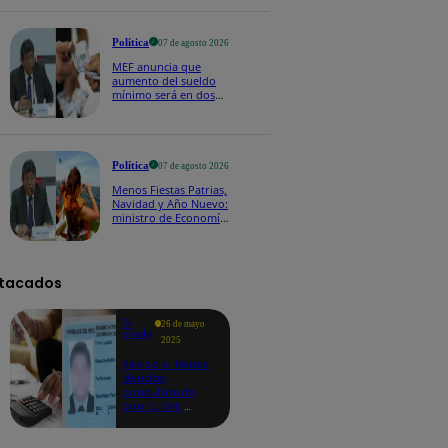
Política
07 de agosto 2026
MEF anuncia que
aumento del sueldo
mínimo será en dos
etapas: "El primero,
posiblemente, de S/
100 y el otro de S/ 70"
Política
07 de agosto 2026
Menos Fiestas Patrias,
Navidad y Año Nuevo:
ministro de Economía
anuncia que se
moverán los feriados
a los viernes
tacados
Te
26 de mayo
ayudo
2025
Revisa si tienes
deudas
consultando
con tu DNI:
aquí los
detalles