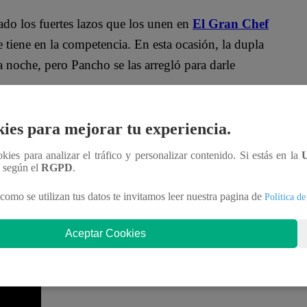
o los fuertes lazos que los unen en
El Gran Chef
e tiene en la competencia. En esta ocasión, la dupla
 noche, pero Pancho se las arregló para darle
go, lejos de estresarse, el reconocido veterinario le
ies para mejorar tu experiencia.
 lograr
“.
ookies para analizar el tráfico y personalizar contenido. Si estás en la
n según el
RGPD
.
ensión en la cocina de “El Gran Chef Famosos X2”.
aldarriaga y Gabriel Calvo; y Damián y El Toyo
como se utilizan tus datos te invitamos leer nuestra pagina de
Política de
por el Año Nuevo Chino. Además, dos duplas se
Aceptar Cookies