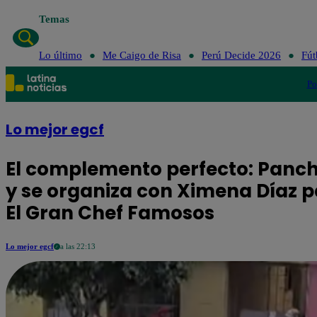
Temas
Lo último
Me C
Lo último
Me Caigo de Risa
Perú Decide 2026
Fút
Po
Lo mejor egcf
El complemento perfecto: Panch
y se organiza con Ximena Díaz p
El Gran Chef Famosos
Lo mejor egcf
a las 22:13