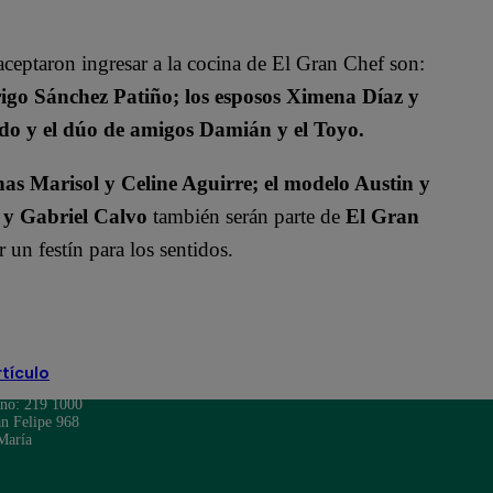
aceptaron ingresar a la cocina de El Gran Chef son:
go Sánchez Patiño; los esposos Ximena Díaz y
do y el dúo de amigos Damián y el Toyo.
s Marisol y Celine Aguirre; el modelo Austin y
 y Gabriel Calvo
también serán parte de
El Gran
un festín para los sentidos.
rtículo
ono: 219 1000
n Felipe 968
María