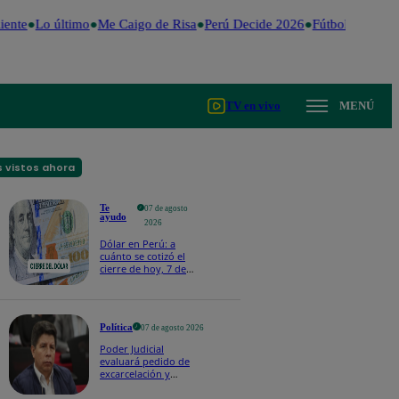
ente
Lo último
Me Caigo de Risa
Perú Decide 2026
Fútbol peruano
TV en vivo
MENÚ
 vistos ahora
Te
07 de agosto
ayudo
2026
Dólar en Perú: a
cuánto se cotizó el
cierre de hoy, 7 de
agosto de 2026
Política
07 de agosto 2026
Poder Judicial
evaluará pedido de
excarcelación y
nulidad de condena
de Pedro Castillo