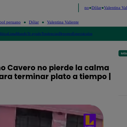
aigo de Risa
Perú Decide 2026
Fútbol peruano
Dólar
Valentina Vali
bol peruano
Dólar
Valentina Valiente
lítica
Lima
Mundo
Te ayudo
Tendencias
Deportes
Espectáculos
Más
o Cavero no pierde la calma
ara terminar plato a tiempo |