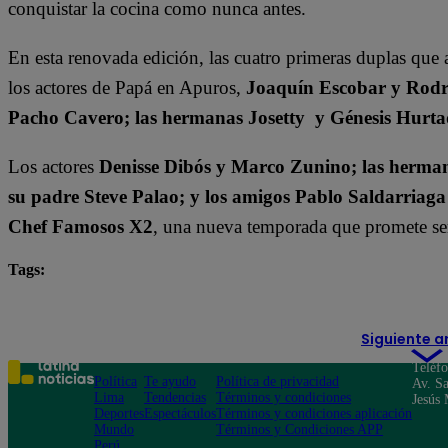
conquistar la cocina como nunca antes.
En esta renovada edición, las cuatro primeras duplas que 
los actores de Papá en Apuros,
Joaquín Escobar y Rodri
Pacho Cavero; las hermanas Josetty y Génesis Hurta
Los actores
Denisse Dibós y Marco Zunino; las hermana
su padre Steve Palao; y los amigos Pablo Saldarriaga
Chef Famosos X2
, una nueva temporada que promete ser 
Tags:
destacada minuto
El Gran Chef Famosos
Siguiente a
Teléf
Política
Te ayudo
Política de privacidad
Av. Sa
Lima
Tendencias
Términos y condiciones
Jesús 
Deportes
Espectáculos
Términos y condiciones aplicación
Mundo
Términos y Condiciones APP
Perú