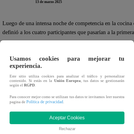
13 de marzo 2025
Luego de una intensa noche de competencia en la cocina
definió a los cuatro participantes que pasarían a la prim
Los concursantes dieron lo mejor de su juego culinario par
la inglesa, omelettes de jamón y queso, y el ceviche de p
Usamos cookies para mejorar tu
experiencia.
Sin embargo, para cuatro de ellos no fue suficiente el esf
Este sitio utiliza cookies para analizar el tráfico y personalizar
Olenka Zimmermann y el Gringo Marcos pasaron a la te
contenido. Si estás en la
Unión Europea
, tus datos se gestionarán
según el
RGPD
.
“No puedo hacer otra cosa. El jurado decide. Ya estoy acá
Para conocer mejor como se utilizan tus datos te invitamos leer nuestra
Política de privacidad
pagina de
.
Portocarrero. “No entiendo nada, no entiendo qué está p
Cabrera.
Aceptar Cookies
Rechazar