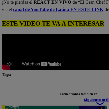
¡No te pierdas el
REACT EN VIVO
de “El Gran Chef 
vía el
canal de YouTube de Latina EN ESTE LINK
de
ESTE VIDEO TE VA A INTERESAR
Tags:
El Gran Chef Famosos
El Gran Chef Famosos complet
El Gran Chef Famosos Extremo
El Gran Chef Famoso
Encuéntranos también en
Siguiente artí
Teléfono: 219
X