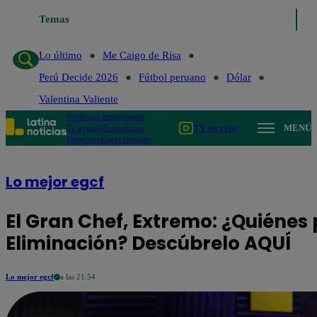
Lo último
Temas
Me Caigo de Risa
Perú Decide 2026
Fútbol peruano
Lo último
Me Caigo de Risa
Perú Decide 2026
Fútbol peruano
Dólar
Valentina Valiente
Política
Lima
Mundo
Te ayudo
Tendencias
TV en vivo
MENÚ
Deportes
Espectáculos
Lo mejor egcf
El Gran Chef, Extremo: ¿Quiénes
Eliminación? Descúbrelo AQUÍ
Lo mejor egcf
a las 21:54