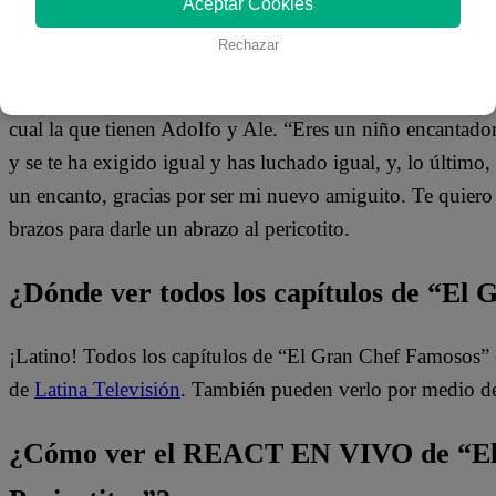
Aceptar Cookies
Rechazar
Asimismo, aseguró que, de tener un hijo en el futuro, quisi
cual la que tienen Adolfo y Ale. “Eres un niño encantad
y se te ha exigido igual y has luchado igual, y, lo último, 
un encanto, gracias por ser mi nuevo amiguito. Te quier
brazos para darle un abrazo al pericotito.
¿Dónde ver todos los capítulos de “El
¡Latino! Todos los capítulos de “El Gran Chef Famosos” 
de
Latina Televisión
. También pueden verlo por medio d
¿Cómo ver el REACT EN VIVO de “El