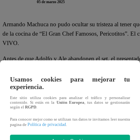
05 de marzo 2025
Armando Machuca no pudo ocultar su tristeza al tener qu
de la cocina de “El Gran Chef Famosos, Pericotitos”. El
VIVO.
Antes de que Adolfo y Ale abandonen el set, el presenta
todos los días, me pregunta por ustedes y me dice: ‘deben 
‘trata de alegrarlos, de emocionarlos, de motivarlos, aunq
Usamos cookies para mejorar tu
experiencia.
especialmente, pensaba en ti querido amigo Adolfo porque s
ahora que ya no están contigo”, aseguró Armando.
Este sitio utiliza cookies para analizar el tráfico y personalizar
contenido. Si estás en la
Unión Europea
, tus datos se gestionarán
según el
RGPD
.
Para conocer mejor como se utilizan tus datos te invitamos leer nuestra
Política de privacidad
pagina de
.