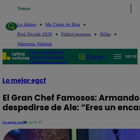
Temas
Lo último
Me Caigo de Risa
Pe
Lo último
Me Caigo de Risa
Perú Decide 2026
Fútbol peruano
Dólar
Valentina Valiente
Política
Lima
Mundo
Te ayudo
Tendencias
TV en vivo
MENÚ
Deportes
Espectáculos
Lo mejor egcf
El Gran Chef Famosos: Armando
despedirse de Ale: “Eres un enc
Lo mejor egcf
a las 21:42