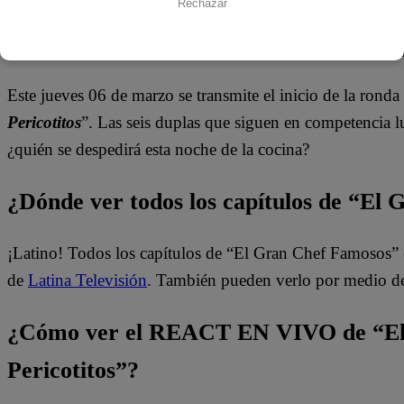
Rechazar
Este jueves 06 de marzo se transmite el inicio de la rond
Pericotitos
”. Las seis duplas que siguen en competencia l
¿quién se despedirá esta noche de la cocina?
¿Dónde ver todos los capítulos de “El
¡Latino! Todos los capítulos de “El Gran Chef Famosos” 
de
Latina Televisión
. También pueden verlo por medio d
¿Cómo ver el REACT EN VIVO de “El
Pericotitos”?