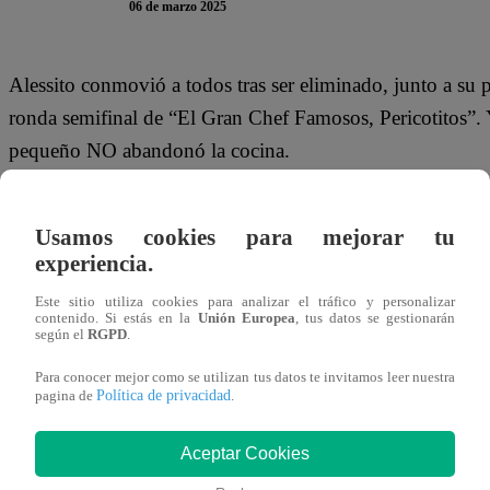
06 de marzo 2025
Alessito conmovió a todos tras ser eliminado, junto a su 
ronda semifinal de “El Gran Chef Famosos, Pericotitos”. 
pequeño NO abandonó la cocina.
El pericotito le HEREDÓ su tabla a su compañera Sumaq. “
Usamos cookies para mejorar tu
Ale?”, preguntó Armando Machuca al ver ese detalle en la
experiencia.
dejado como herencia a Sumaq para avanzar en esta compet
Este sitio utiliza cookies para analizar el tráfico y personalizar
contenido. Si estás en la
Unión Europea
, tus datos se gestionarán
“Pá, un soldado caído me dio su banquito”, aseguró Sumaq
según el
RGPD
.
soldado caído le daremos con todo. Un abrazo para Ale”
Para conocer mejor como se utilizan tus datos te invitamos leer nuestra
Política de privacidad
pagina de
.
Aceptar Cookies