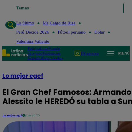
Temas
Lo último
Me 
Lo último
Me Caigo de Risa
Perú Decide 2026
Fútbol peruano
Dólar
Valentina Valiente
Política
Lima
Mundo
Te ayudo
Tendencias
TV en vivo
MENÚ
Deportes
Espectáculos
Lo mejor egcf
El Gran Chef Famosos: Armando
Alessito le HEREDÓ su tabla a S
Lo mejor egcf
a las 20:15