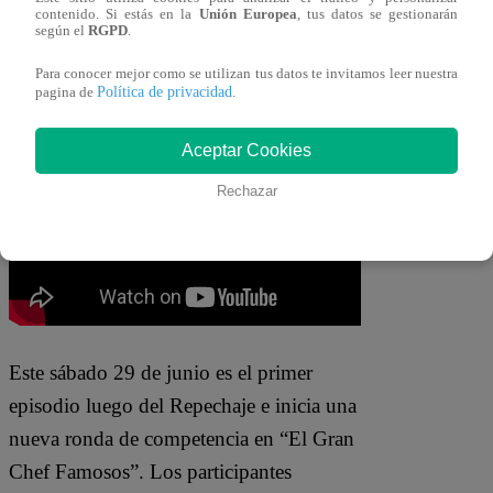
contenido. Si estás en la
Unión Europea
, tus datos se gestionarán
Pero Jose Miguel le hizo otro pedido:
según el
RGPD
.
“Ota Otes” de Axe Bahia.
“A mí me
Para conocer mejor como se utilizan tus datos te invitamos leer nuestra
gusta (es canción)”
, confesó antes de
Política de privacidad
pagina de
.
lanzar sus mejores pasos de baile.
Aceptar Cookies
Rechazar
Este
sábado 29
de junio es el primer
episodio luego del Repechaje e inicia una
nueva ronda de competencia en “El Gran
Chef Famosos”. Los participantes