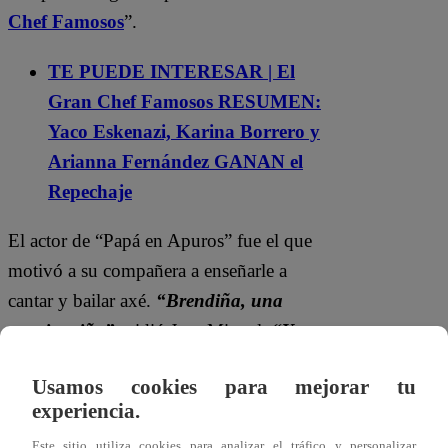
Chef Famosos
”.
TE PUEDE INTERESAR | El
Gran Chef Famosos RESUMEN:
Yaco Eskenazi, Karina Borrero y
Arianna Fernández GANAN el
Repechaje
El actor de “Papá en Apuros” fue el que
motivó a su compañera a enseñarle a
cantar y bailar axé.
“Brendiña, una
cancionciña”
, pidió Jose Miguel.
“Yo
tengo una que bailábamos en Exporto
Usamos cookies para mejorar tu
Brasil”
, aseguró Brenda antes de empezar
experiencia.
a cantar “El Baile Del Pescao”.
Este sitio utiliza cookies para analizar el tráfico y personalizar