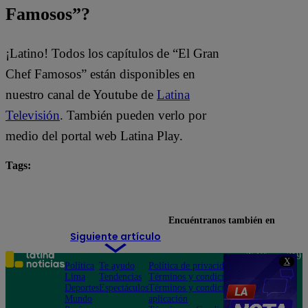
Famosos”?
¡Latino! Todos los capítulos de “El Gran
Chef Famosos” están disponibles en
nuestro canal de Youtube de
Latina
Televisión
. También pueden verlo por
medio del portal web Latina Play.
Tags:
El Gran Chef Famosos
El Gran Chef Famosos EN VIVO
Encuéntranos también en
Siguiente artículo
Teléfono: 219
X
Política
Te ayudo
Política de privacidad
1000
Lima
Tendencias
Términos y condiciones
Av. San
Deportes
Espectáculos
Términos y condiciones
Felipe 968
Mundo
aplicación
Jesús María