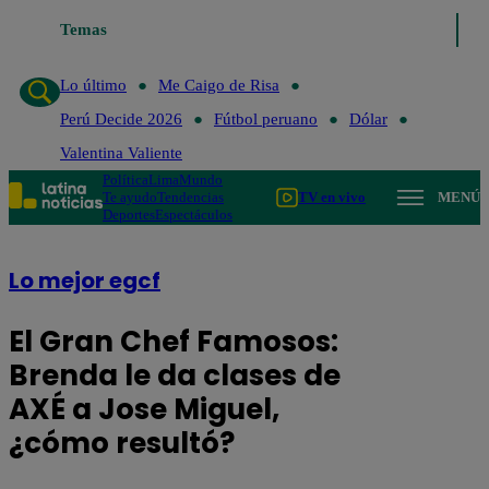
Temas
Lo último
Me Cai
Lo último
Me Caigo de Risa
Perú Decide 2026
Fútbol peruano
Dólar
Valentina Valiente
Política
Lima
Mundo
Te ayudo
Tendencias
TV en vivo
MENÚ
Deportes
Espectáculos
Lo mejor egcf
El Gran Chef Famosos:
Brenda le da clases de
AXÉ a Jose Miguel,
¿cómo resultó?