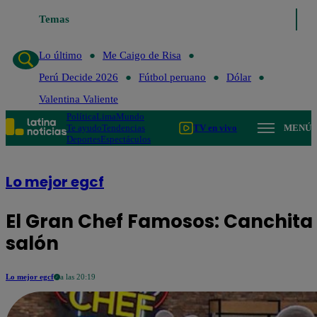
Temas
Lo último
Me Caigo de Risa
Perú Decide 2026
Fútbo
Lo último
Me Caigo de Risa
Perú Decide 2026
Fútbol peruano
Dólar
Valentina Valiente
Política
Lima
Mundo
Te ayudo
Tendencias
TV en vivo
MENÚ
Deportes
Espectáculos
Lo mejor egcf
El Gran Chef Famosos: Canchita
salón
Lo mejor egcf
a las 20:19