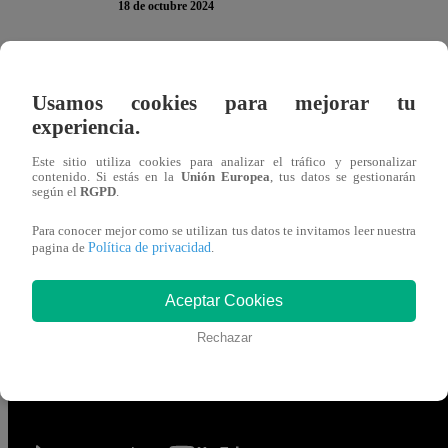
18 de octubre 2024
Canchita Centeno
DESTRUYÓ la decoración del salón e
Usamos cookies para mejorar tu
Famosos, La Academia
”. La producción había preparado
experiencia.
incluyendo un columpio de flores.
Este sitio utiliza cookies para analizar el tráfico y personalizar
contenido. Si estás en la
Unión Europea
, tus datos se gestionarán
La alumna se montó en el columpio y, de casualidad, tumbó
según el
RGPD
.
por favor
”, exigió Peláez al ver el desastre.
Para conocer mejor como se utilizan tus datos te invitamos leer nuestra
Política de privacidad
pagina de
.
“
Perdón, perdón. Me emociono. Pensé que estaba en e
empujaba hasta dar toda la vuelta en el columpio
”, se 
Aceptar Cookies
Rechazar