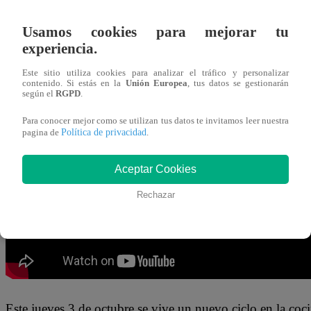
03 de octubre 2024
Usamos cookies para mejorar tu
experiencia.
Empieza un nuevo ciclo en la cocina del programa. Lam
abandonar la competencia,
luego de no impresionar al j
Este sitio utiliza cookies para analizar el tráfico y personalizar
contenido. Si estás en la
Unión Europea
, tus datos se gestionarán
noticia a los participantes.
según el
RGPD
.
Para conocer mejor como se utilizan tus datos te invitamos leer nuestra
Canchita Centeno se mostró bastante afectada por la expul
Política de privacidad
pagina de
.
motor y motivo. Encima habíamos hecho
click
, detrás 
Aceptar Cookies
Rechazar
Este jueves 3 de octubre se vive un nuevo ciclo en la c