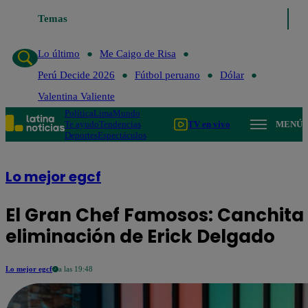
Temas
Lo último
Me Caigo de 
Lo último
Me Caigo de Risa
Perú Decide 2026
Fútbol peruano
Dólar
Valentina Valiente
Política
Lima
Mundo
Te ayudo
Tendencias
TV en vivo
MENÚ
Deportes
Espectáculos
Lo mejor egcf
El Gran Chef Famosos: Canchita
eliminación de Erick Delgado
Lo mejor egcf
a las 19:48