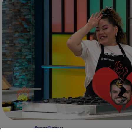
jherrera@latina.pe