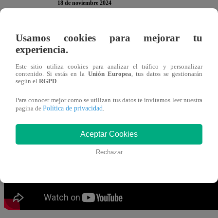
18 de noviembre 2024
Usamos cookies para mejorar tu
Tito Vega le rompió el corazón a Canchita Centeno en el
experiencia.
La Academia
”. El alumno juntó a
Erick Delgado y a Ra
dejando de lado a la locutora, quien está “flechada” por el
Este sitio utiliza cookies para analizar el tráfico y personalizar
contenido. Si estás en la
Unión Europea
, tus datos se gestionarán
según el
RGPD
.
“
Canchita, perdóname, yo te quiero mucho, pero creo qu
Para conocer mejor como se utilizan tus datos te invitamos leer nuestra
juntar a Erick con Raysa
”, aseguró Tito. En ese momento
Política de privacidad
pagina de
.
sufrimiento. “
Te vas a arrepentir
”, sentenció la locutora.
Aceptar Cookies
Rechazar