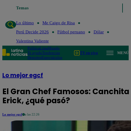
Temas
Lo último
Me Caigo de Risa
Perú Decide 2026
Fútb
Lo último
Me Caigo de Risa
Perú Decide 2026
Fútbol peruano
Dólar
Valentina Valiente
Política
Lima
Mundo
Te ayudo
Tendencias
TV en vivo
MENÚ
Deportes
Espectáculos
Lo mejor egcf
El Gran Chef Famosos: Canchita 
Erick, ¿qué pasó?
Lo mejor egcf
a las 22:26