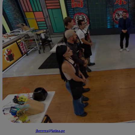
jherrera@latina.pe