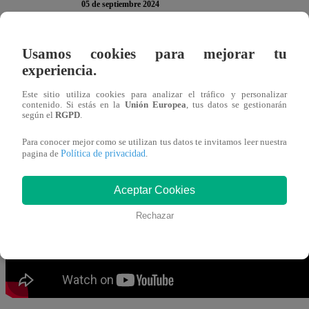
05 de septiembre 2024
Usamos cookies para mejorar tu
Los competidores
tuvieron una complicada noche dentro d
experiencia.
los manejan a la perfección. Sin embargo, a pesar de sus e
siguiente ciclo.
El jurado confesó que tenían en mente
Este sitio utiliza cookies para analizar el tráfico y personalizar
contenido. Si estás en la
Unión Europea
, tus datos se gestionarán
según el
RGPD
.
Sin embargo, C
hristian Thorsen hizo uso de su medall
Para conocer mejor como se utilizan tus datos te invitamos leer nuestra
en el siguiente ciclo. Con ello, los que irán a la
noche de
Política de privacidad
pagina de
.
Aguilar.
Aceptar Cookies
Rechazar