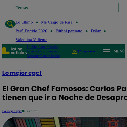
Lo último
Temas
Me Caigo de Risa
Perú Decide 2026
Fútbol peruano
Lo último
Me Caigo de Risa
Perú Decide 2026
Fútbol peruano
Dólar
Valentina Valiente
Política
Lima
Mundo
Te ayudo
Tendencias
TV en vivo
MENÚ
Deportes
Espectáculos
Lo mejor egcf
El Gran Chef Famosos: Carlos Pa
tienen que ir a Noche de Desap
Lo mejor egcf
a las 21:56