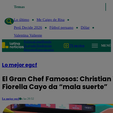
Temas
Lo último
Me Caigo de Ris
Lo último
Me Caigo de Risa
Perú Decide 2026
Fútbol peruano
Dólar
Valentina Valiente
Política
Lima
Mundo
Te ayudo
Tendencias
TV en vivo
MENÚ
Deportes
Espectáculos
Lo mejor egcf
El Gran Chef Famosos: Christian
Fiorella Cayo da “mala suerte”
Lo mejor egcf
a las 20:52