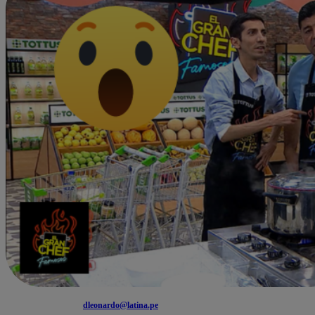
dleonardo@latina.pe