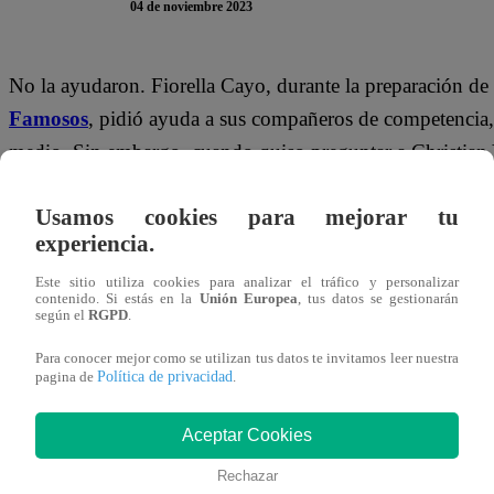
04 de noviembre 2023
No la ayudaron. Fiorella Cayo, durante la preparación de
Famosos
, pidió ayuda a sus compañeros de competencia, p
medio. Sin embargo, cuando quiso preguntar a Christian Y
Cayo al ver esta situación comentó:
“Ay no, creo que q
Usamos cookies para mejorar tu
motivo por el cual no la ayuda:
“No te ayudo Fiorella,
experiencia.
me da mala suerte, me va mal
“.
Este sitio utiliza cookies para analizar el tráfico y personalizar
contenido. Si estás en la
Unión Europea
, tus datos se gestionarán
según el
RGPD
.
Por su parte, Tilsa también dio su opinión sobre pedir a
Eso ya deberías saberlo”
.
Para conocer mejor como se utilizan tus datos te invitamos leer nuestra
Política de privacidad
pagina de
.
Este sábado 4 de noviembre,
Sergio el ‘Checho’ Ibarra
Aceptar Cookies
Lozano
se enfrentan en la cocina de “El Gran Chef Famo
Rechazar
esta gala, uno de ellos dejará permanentemente el progra