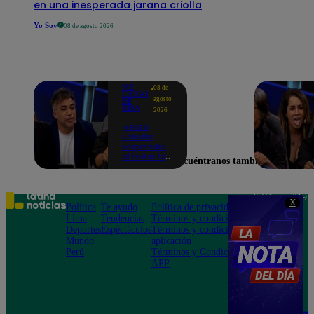
en una inesperada jarana criolla
Yo Soy
08 de agosto 2026
ME
08 de
CAIGO
agosto
DE
RISA
2026
¡Renzo
Schuller
sorprendió
al imitar la
Encuéntranos también en
peculiar voz
de Julio Díaz
en Me Caigo
De Risa!
Teléfono: 219
X
Política
Te ayudo
Política de privacidad
1000
Lima
Tendencias
Términos y condiciones
Av. San
Deportes
Espectáculos
Términos y condiciones
Felipe 968
Mundo
aplicación
Jesús María
Perú
Términos y Condiciones
APP