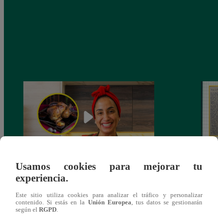
Usamos cookies para mejorar tu
¿Por qué Nelly Rossinelli se volvió viral
La ca
experiencia.
antes de Navidad?
conmo
Este sitio utiliza cookies para analizar el tráfico y personalizar
contenido. Si estás en la
Unión Europea
, tus datos se gestionarán
según el
RGPD
.