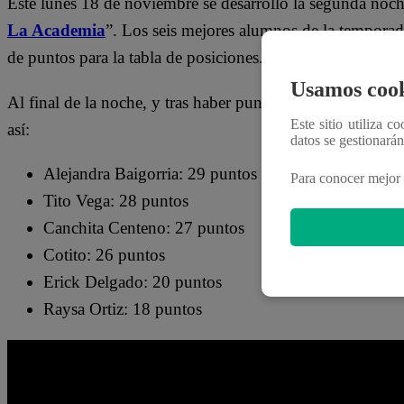
Este lunes 18 de noviembre se desarrolló la segunda noch
La Academia
”. Los seis mejores alumnos de la tempora
de puntos para la tabla de posiciones.
Usamos cook
Al final de la noche, y tras haber puntuado los dos platos 
Este sitio utiliza c
así:
datos se gestionará
Alejandra Baigorria: 29 puntos
Para conocer mejor 
Tito Vega: 28 puntos
Canchita Centeno: 27 puntos
Cotito: 26 puntos
Erick Delgado: 20 puntos
Raysa Ortiz: 18 puntos