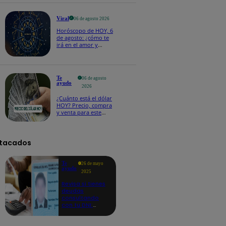
Viral
06 de agosto 2026
Horóscopo de HOY, 6
de agosto: ¿cómo te
irá en el amor y
trabajo, según la IA?
Te
06 de agosto
ayudo
2026
¿Cuánto está el dólar
HOY? Precio, compra
y venta para este
jueves 6 de agosto
tacados
Te
26 de mayo
ayudo
2025
Revisa si tienes
deudas
consultando
con tu DNI:
aquí los
detalles