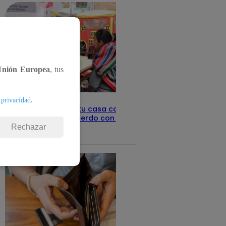
Unión Europea
, tus
.
 privacidad
Revisa con tu DNI si tu casa califica
como pobre, de acuerdo con el Sisfoh
Rechazar
Te ayudo
25 de mayo 2026