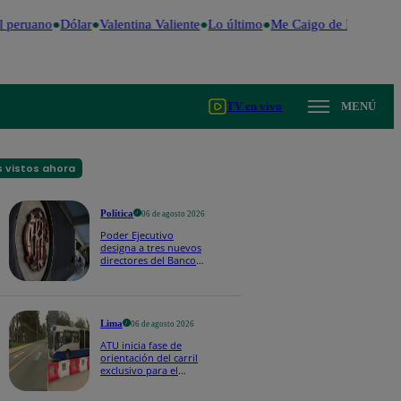
 peruano
Dólar
Valentina Valiente
Lo último
Me Caigo de Risa
Perú
TV en vivo
MENÚ
 vistos ahora
Política
06 de agosto 2026
Poder Ejecutivo
designa a tres nuevos
directores del Banco
Central de Reserva:
¿quiénes son?
Lima
06 de agosto 2026
ATU inicia fase de
orientación del carril
exclusivo para el
Corredor Azul en la
av. Arequipa | VIDEO