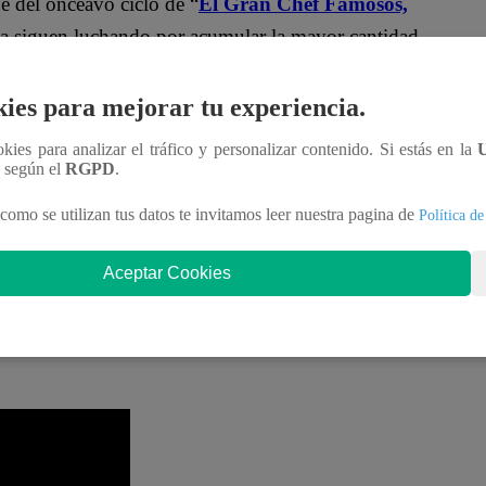
e del onceavo ciclo de “
El Gran Chef Famosos,
da siguen luchando por acumular la mayor cantidad
ies para mejorar tu experiencia.
presentados por los participantes, la tabla quedó
ookies para analizar el tráfico y personalizar contenido. Si estás en la
n según el
RGPD
.
como se utilizan tus datos te invitamos leer nuestra pagina de
Política de
Aceptar Cookies