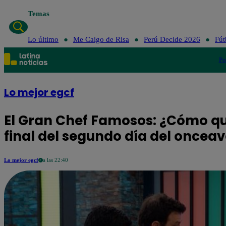
Temas
Lo último
Me Caigo de Risa
Perú Decide 2026
Fút
Po
Lo mejor egcf
El Gran Chef Famosos: ¿Cómo que
final del segundo día del onceav
Lo mejor egcf
a las 22:40