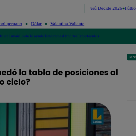
Lo último
Me Caigo de Risa
Perú Decide 2026
Fútbol
bol peruano
Dólar
Valentina Valiente
lítica
Lima
Mundo
Te ayudo
Tendencias
Deportes
Espectáculos
Más
dó la tabla de posiciones al
o ciclo?