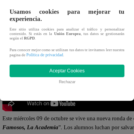
09 de octubre 2024
Usamos cookies para mejorar tu
experiencia.
Cotito lanzó un ATREVIDO comentario a Rodrigo Fernandin
Este sitio utiliza cookies para analizar el tráfico y personalizar
“
El Gran Chef Famosos, La Academia
”. El chef llegó 
contenido. Si estás en la
Unión Europea
, tus datos se gestionarán
según el
RGPD
.
Él se emocionó porque, al no recibir su llamado, signific
Para conocer mejor como se utilizan tus datos te invitamos leer nuestra
Política de privacidad
pagina de
.
otra justificación. “Tú eres mi arma secreta”, aseveró.
Aceptar Cookies
Rechazar
Este miércoles 09 de octubre
se vive una nueva ronda de 
Famosos, La Academia
”.
Los alumnos luchan por salvar