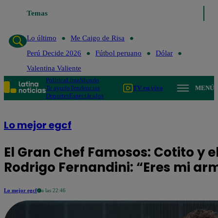
Temas
Lo último
Me Ca
Lo último
Me Caigo de Risa
Perú Decide 2026
Fútbol peruano
Dólar
Valentina Valiente
Política
Lima
Mundo
Te ayudo
Tendencias
TV en vivo
MENÚ
Deportes
Espectáculos
Lo mejor egcf
El Gran Chef Famosos: Cotito y 
Rodrigo Fernandini: “Eres mi ar
Lo mejor egcf
a las 22:46