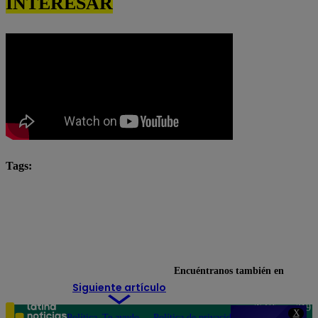
INTERESAR
Tags:
El Gran Chef Famosos completo
El Gran Chef Famosos EN VIVO
El Gran Chef Famosos: La Academia
Nelly Rosinelli
Encuéntranos también en
Siguiente artículo
Teléfono: 219
X
Política
Te ayudo
Política de privacidad