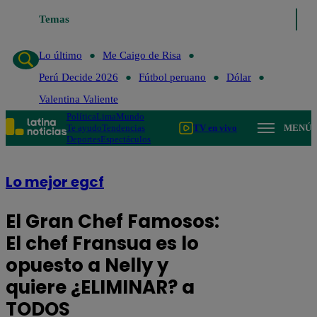
Temas
Lo último
Me Ca
Lo último
Me Caigo de Risa
Perú Decide 2026
Fútbol peruano
Dólar
Valentina Valiente
Política
Lima
Mundo
Te ayudo
Tendencias
TV en vivo
MENÚ
Deportes
Espectáculos
Lo mejor egcf
El Gran Chef Famosos:
El chef Fransua es lo
opuesto a Nelly y
quiere ¿ELIMINAR? a
TODOS