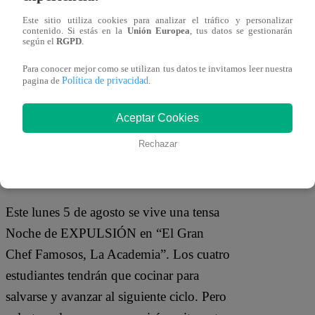
estricto de todas maneras”,
sentenció. Al
Este sitio utiliza cookies para analizar el tráfico y personalizar
oír estas palabras, el más emocionado fue
contenido. Si estás en la
Unión Europea
, tus datos se gestionarán
según el
RGPD
.
Javier Masías.
Para conocer mejor como se utilizan tus datos te invitamos leer nuestra
Política de privacidad
pagina de
.
Aceptar Cookies
Rechazar
Este lunes 5 de agosto se vive una tensa
Noche de EXPULSIÓN en “El Gran
Chef Famosos, La Academia”. Los cuatro
estudiantes tendrán que cocinar para
salvarse y avanzar al siguiente ciclo. Pero