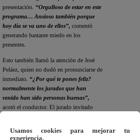
presentación.
“Orgulloso de estar en este
programa… Ansioso también porque
hoy día se va uno de ellos”,
comentó
generando bastante miedo en los
presentes.
Esto también llamó la atención de José
Peláez, quien no dudó en pronunciarse de
inmediato.
“¿Por qué te pones feliz?
normalmente los jurados que han
venido han sido personas buenas”,
acotó el conductor. El jurado invitado
mencionó que es una persona bastante
estricta.
“Han traído al opuesto de
Usamos cookies para mejorar tu
Nelly. No soy Javier, pero hay que ser
experiencia.